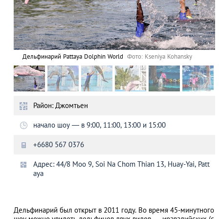
Дельфинарий Pattaya Dolphin World
Фото: Kseniya Kohansky
Район: Джомтьен
начало шоу — в 9:00, 11:00, 13:00 и 15:00
+6680 567 0376
Адрес: 44/8 Moo 9, Soi Na Chom Thian 13, Huay-Yai, Patt
aya
Дельфинарий был открыт в 2011 году. Во время 45-минутного
шоу можно увидеть дельфинов двух видов — иравадийских (с