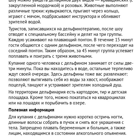
закругленной мордочкой) и розовых. Животные выполняют
различные трюки: кувыркаются, прыгают через кольцо,
играют с мячом, подбрасывают инструктора и обливают
зрителей водой.
АЗАД
Туристов, записавшихся на дельфинотерапию, после шоу
отводят к специальному бассейну и делят на три группы.
Каждую усаживают на плавающий понтон. В течение 15 минут
гости общаются с одним дельфином, после чего переходят на
соседний понтон. Таким образом, за 45 минут группа успевает
поплавать и поиграть с тремя животными.
Купание одного человека с дельфином занимает от силы две-
три минуты. Пока вы находитесь в воде, остальные терпеливо
ждут своей очереди. Здесь дельфины тоже вас развлекают:
позволяют вытягивать себя из воды за хвост, изображают
поцелуй, танцуют и устраивают зрителям холодный душ.
На территории дельфинария есть картодром, тир и детская
площадка. Кроме того, можно покататься на квадроциклах
или на лошадях и порыбачить в озере.
Полезная информация
Для купания с дельфинами нужно коротко остричь ногти,
длинные волосы собрать в пучок и снять все украшения с
тела. Запрещено плавать беременным и больным, а также
лицам, находящимся в состоянии алкогольного опьянения.