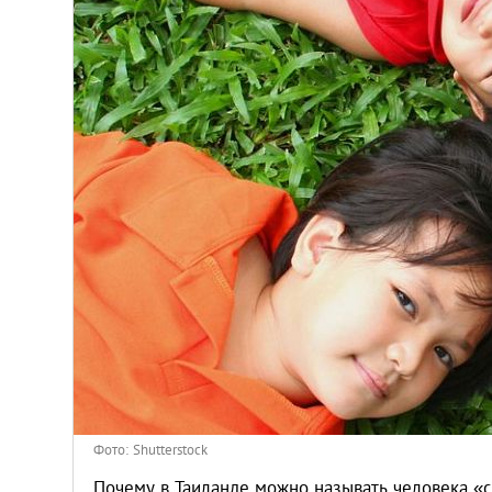
Киев
Лондон
Лос-Анджелес
Москва
Париж
Паттайя
Пхукет
Санкт-Петербург
Фото: Shutterstock
Почему в Таиланде можно называть человека «