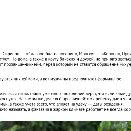
. Сирипон — «Славное благословение», Монгкут — «Корона», При
». Но дома, а также в кругу близких и друзей, не принято зватьс
ют прозвище-никнейм, перед которым не ставится обращение «кху
зуются никнеймами, а вот мужчины предпочитают формальное
явшаяся такая: тайцы уже много поколений верят, что если злые ду
коснутся. На самом же деле всё прозаичней: имя ребенку дается л
и, а также учета всего, что влияет на удачу — даты рождения,
к-то называть, а фантазия в жарком климате работает не всегда хо