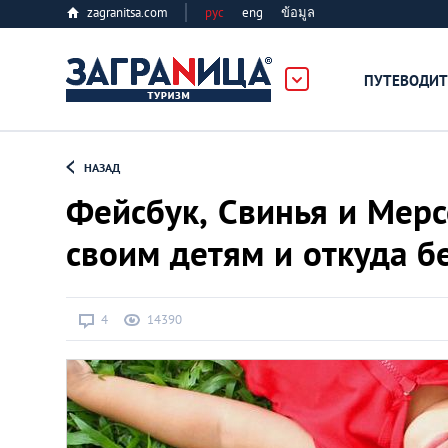
zagranitsa.com
рус
eng
ข้อมูล
ПУТЕВОДИТ
Loading...
НАЗАД
Фейсбук, Свинья и Мерс
своим детям и откуда 
Алматы
4
14390
Астана
Афины