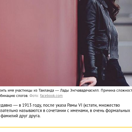
ить имя участницы из Таиланда — Лады Энгчавадечасилп. Причина сложност
мбинацию слогов.
Фото:
facebook.com
авно — в 1913 году, после указа Рамы VI (кстати, множество
язательно называются в сочетании с именами, в очень формальных
 фамилий друг друга.