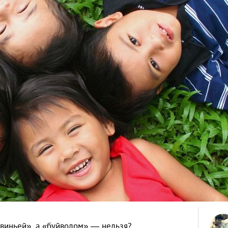
свиньей», а «буйволом» — нельзя?