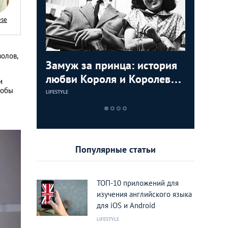
ese
волов,
ь видео с
Замуж за принца: история
Маха Ча
Мудрост
мартышек
любви Короля и Королевы
Принцес
советов
и
тобы
Тайланда
пригодя
LIFESTYLE
LIFESTYLE
LIFESTYLE
Популярные статьи
ТОП-10 приложений для
изучения английского языка
для iOS и Android
LIFESTYLE