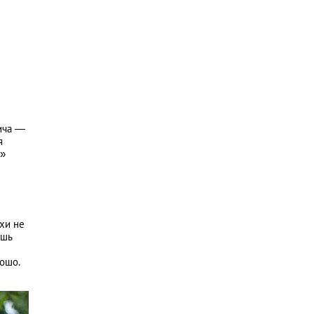
ича —
я
н»
хи не
ишь
рошо.