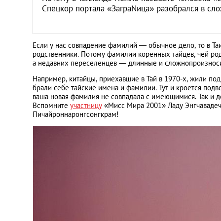
Спецкор портала «ЗаграNица» разобрался в сл
Если у нас совпадение фамилий — обычное дело, то в Та
родственники. Потому фамилии коренных тайцев, чей род
а недавних переселенцев — длинные и сложнопроизнос
Например, китайцы, приехавшие в Тай в 1970-х, жили под
брали себе тайские имена и фамилии. Тут и кроется подв
ваша новая фамилия не совпадала с имеющимися. Так и д
Вспомните
участницу
«Мисс Мира 2001» Ладу Энгчавадеча
Пичайроннаронгсонгкрам!