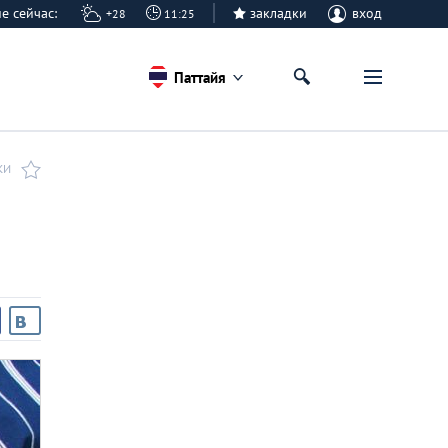
айе сейчас:
закладки
вход
+28
11:25
Паттайя
КИ