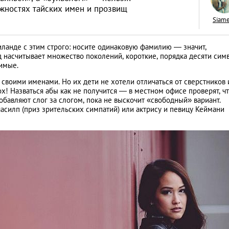
ожностях тайских имен и прозвищ
Siam
иланде с этим строго: носите одинаковую фамилию — значит,
 насчитывает множество поколений, короткие, порядка десяти сим
Год обезьяны: пят
имые.
пожеланиями от 
 своими именами. Но их дети не хотели отличаться от сверстников 
ох! Назваться абы как не получится — в местном офисе проверят, ч
LIFESTYLE
обавляют слог за слогом, пока не выскочит «свободный» вариант.
силп (приз зрительских симпатий) или актрису и певицу Кеймани