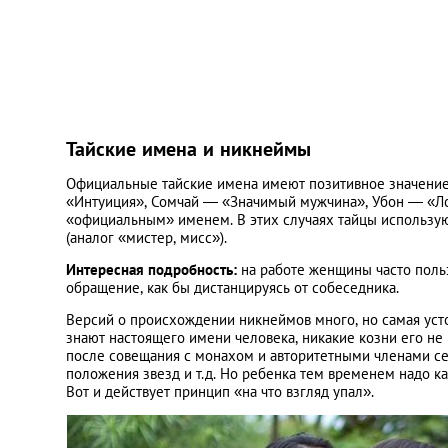
Тайские имена и никнеймы
Официальные тайские имена имеют позитивное значение
«Интуиция», Сомчай — «Значимый мужчина», Убон — «Лотус
«официальным» именем. В этих случаях тайцы использу
(аналог «мистер, мисс»).
Интересная подробность:
на работе женщины часто поль
обращение, как бы дистанцируясь от собеседника.
Версий о происхождении никнеймов много, но самая усто
знают настоящего имени человека, никакие козни его не 
после совещания с монахом и авторитетными членами семь
положения звезд и т.д. Но ребенка тем временем надо ка
Вот и действует принцип «на что взгляд упал».