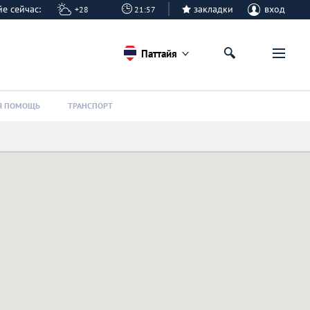
айе сейчас:
закладки
вход
+28
21:57
Паттайя
Я ПОМОЩЬ
ТРАНСПОРТ