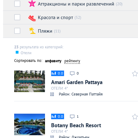
Аттракционы и парки развлечений
Киев
(20)
Красота и спорт
(52)
Лондон
Пляжи
(11)
Лос-Анджелес
23
результата из категорий:
Отели
Москва
Сортировать по:
алфавиту
рейтингу
Париж
0.0
0
Amari Garden Pattaya
Паттайя
ОТЕЛИ 4*
Район: Северная Паттайя
Пхукет
0.0
1
Санкт-Петербург
Botany Beach Resort
ОТЕЛИ 4*
Район: Джомтьен