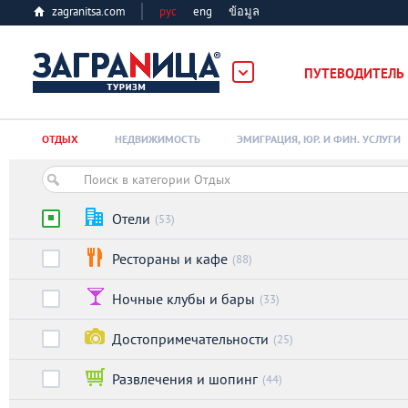
zagranitsa.com
рус
eng
ข้อมูล
ПУТЕВОДИТЕЛЬ
Loading...
ОТДЫХ
НЕДВИЖИМОСТЬ
ЭМИГРАЦИЯ, ЮР. И ФИН. УСЛУГИ
Отели
(53)
Рестораны и кафе
(88)
Алматы
Ночные клубы и бары
(33)
Астана
Достопримечательности
(25)
Афины
Развлечения и шопинг
(44)