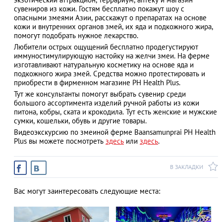
сувениров из кожи. Гостям бесплатно покажут шоу с
опасными змеями Азии, расскажут о препаратах на основе
кожи и внутренних органов змей, их яда и подкожного жира,
помогут подобрать нужное лекарство.
АЗАД
Любители острых ощущений бесплатно продегустируют
иммуностимулирующую настойку на желчи змеи. На ферме
изготавливают натуральную косметику на основе яда и
подкожного жира змей. Средства можно протестировать и
приобрести в фирменном магазине PH Health Plus.
Тут же консультанты помогут выбрать сувенир среди
большого ассортимента изделий ручной работы из кожи
питона, кобры, ската и крокодила. Тут есть женские и мужские
сумки, кошельки, обувь и другие товары.
Видеоэкскурсию по змеиной ферме Baansamunprai PH Health
Plus вы можете посмотреть
здесь
или
здесь
.
В ЗАКЛАДКИ
Вас могут заинтересовать следующие места: