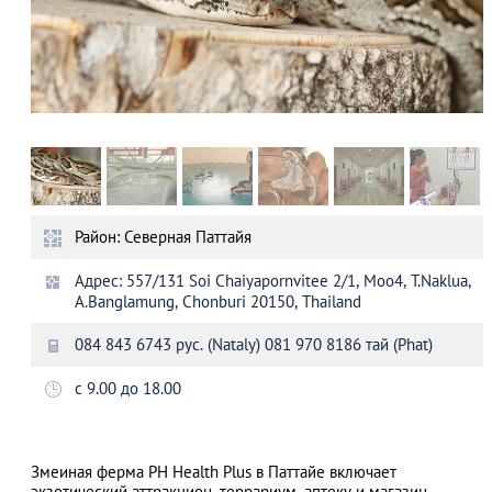
Район: Северная Паттайя
Адрес: 557/131 Soi Chaiyapornvitee 2/1, Moo4, T.Naklua,
A.Banglamung, Chonburi 20150, Thailand
084 843 6743 рус. (Nataly) 081 970 8186 тай (Phat)
с 9.00 до 18.00
Змеиная ферма PH Health Plus в Паттайе включает
экзотический аттракцион, террариум, аптеку и магазин