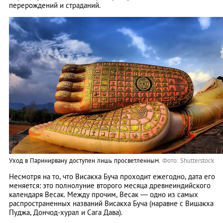
перерождений и страданий.
Уход в Паринирвану доступен лишь просветленным.
Фото: Shutterstock
Несмотря на то, что Висакха Буча проходит ежегодно, дата его
меняется: это полнолуние второго месяца древнеиндийского
календаря Весак. Между прочим, Весак — одно из самых
распространенных названий Висакха Буча (наравне с Вишакха
Пуджа, Дончод-хурал и Сага Дава).