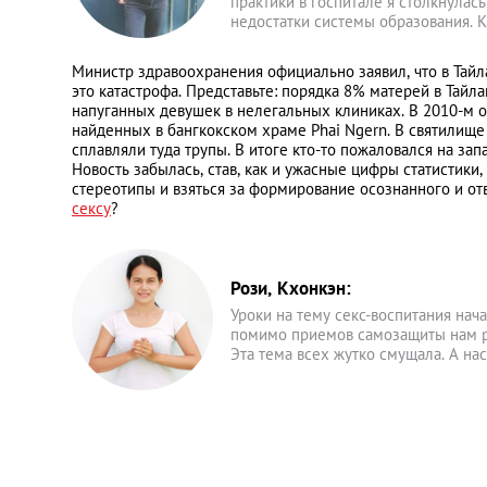
практики в госпитале я столкнулас
недостатки системы образования. 
Министр здравоохранения официально заявил, что в Тайл
это катастрофа. Представьте: порядка 8% матерей в Та
напуганных девушек в нелегальных клиниках. В 2010-м 
найденных в бангкокском храме Phai Ngern. В святилищ
сплавляли туда трупы. В итоге кто-то пожаловался на зап
Новость забылась, став, как и ужасные цифры статистик
стереотипы и взяться за формирование осознанного и о
сексу
?
Рози, Кхонкэн:
Уроки на тему секс-воспитания нач
помимо приемов самозащиты нам рас
Эта тема всех жутко смущала. А на