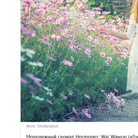
Киев
Лондон
Лос-Анджелес
Москва
Париж
Паттайя
Пхукет
Санкт-Петербург
Фото: Shutterstock
Молодежный сериал Hormones: Wai Wawun («Го