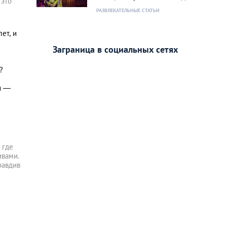
 это
РАЗВЛЕКАТЕЛЬНЫЕ СТАТЬИ
ет, и
Заграница в социальных сетях
?
и —
 где
ивами.
равдив