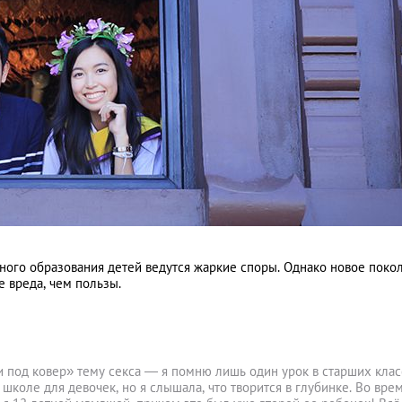
ьного образования детей ведутся жаркие споры. Однако новое поко
 вреда, чем пользы.
 под ковер» тему секса — я помню лишь один урок в старших клас
школе для девочек, но я слышала, что творится в глубинке. Во вре