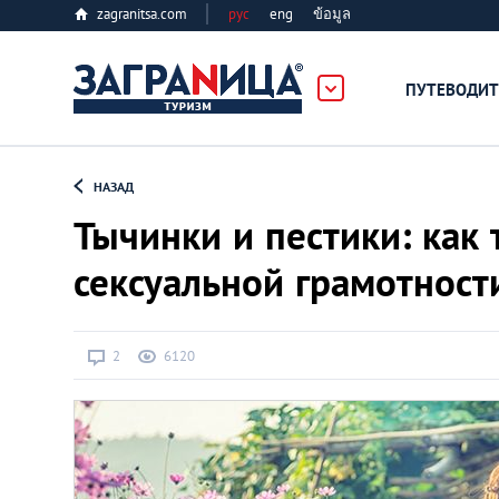
zagranitsa.com
рус
eng
ข้อมูล
ПУТЕВОДИТ
Loading...
НАЗАД
Тычинки и пестики: как
сексуальной грамотност
Алматы
2
6120
Астана
Афины