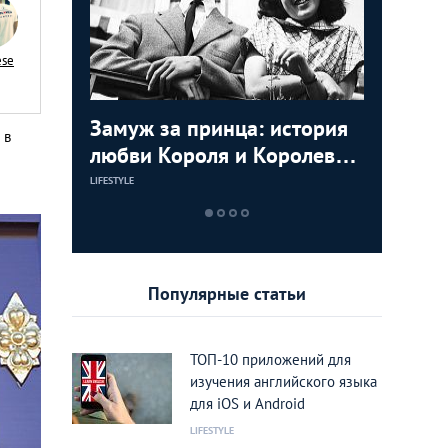
ese
ь видео с
Замуж за принца: история
Маха Ча
Мудрост
 в
мартышек
любви Короля и Королевы
Принцес
советов
Тайланда
пригодя
LIFESTYLE
LIFESTYLE
LIFESTYLE
Популярные статьи
ТОП-10 приложений для
изучения английского языка
для iOS и Android
LIFESTYLE