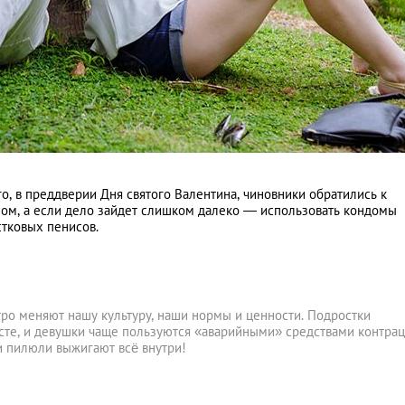
о, в преддверии Дня святого Валентина, чиновники обратились к
ом, а если дело зайдет слишком далеко — использовать кондомы
тковых пенисов.
ро меняют нашу культуру, наши нормы и ценности. Подростки
сте, и девушки чаще пользуются «аварийными» средствами контра
ти пилюли выжигают всё внутри!