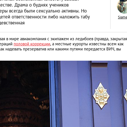
естве. Драма о буднях учеников
еры всегда были сексуально активны. Но
детей ответственности либо наложить табу
Siam
 девственная
Год обезьяны: пят
ая в мире авиакомпания с экипажем из ледибоев (правда, закрытая
пожеланиями от 
пераций
половой коррекции
, а местные курорты известны всем как
как надевать презерватив или какими путями передается ВИЧ, вы
LIFESTYLE