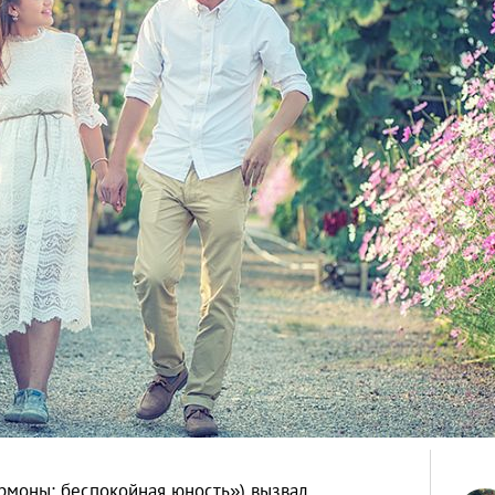
рмоны: беспокойная юность») вызвал