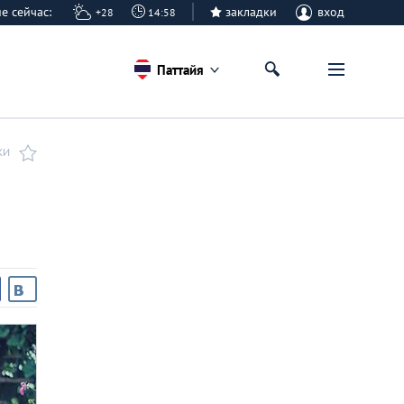
айе сейчас:
закладки
вход
+28
14:58
Паттайя
КИ