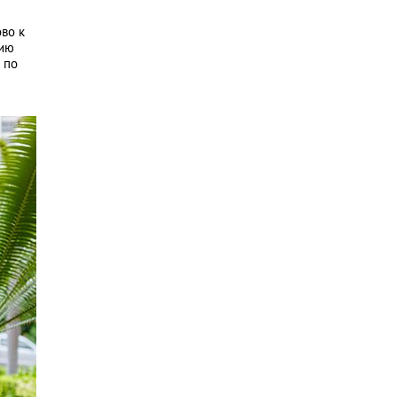
во к
нию
 по