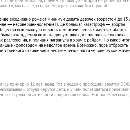
ь с 12-летней мамашей, причем это был уже второй ее ребенок! Всё
Кажется, мы навсегда останемся развивающейся страной
анде ежедневно рожают минимум девять девочек возрастом до 15 л
йланде — несовершеннолетние! Еще большая катастрофа — аборты
общество всколыхнула новость о многочисленных жертвах аборта,
е была охлаждаемая комната для умерших, и подпольные клиники
ах разложения, и полиция нагрянула в храм с рейдом. Но каков итог
и, лишь инфоповодом на недолгое время. Возможно, пора отбросить
тветственного отношения к неотъемлемой части человеческой жизн
ались примерно 12 лет назад. Раз в неделю проходили занятия ОБЖ,
сказывали, откуда берутся дети, и учили пользоваться презерват
счет сексуальной активности подростков сериал Hormones весьма п