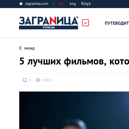
zagranitsa.com
рус
eng
ข้อมูล
ПУТЕВОДИТ
Loading...
НАЗАД
5 лучших фильмов, кот
1
24112
Алматы
Астана
Афины