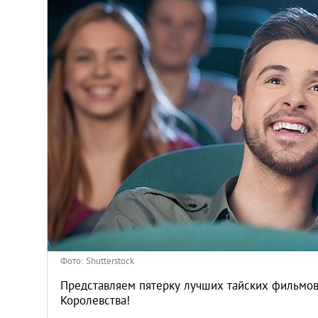
Киев
Лондон
Лос-Анджелес
Москва
Париж
Паттайя
Пхукет
Фото: Shutterstock
Санкт-Петербург
Представляем пятерку лучших тайских фильмов
Королевства!