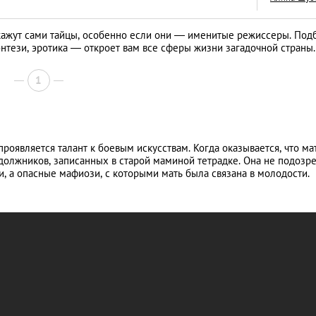
скажут сами тайцы, особенно если они — именитые режиссеры. Под
нтези, эротика — откроет вам все сферы жизни загадочной страны.
1
Год обезьяны: пят
пожеланиями от 
LIFESTYLE
проявляется талант к боевым искусствам. Когда оказывается, что ма
должников, записанных в старой маминой тетрадке. Она не подозре
, а опасные мафиози, с которыми мать была связана в молодости.