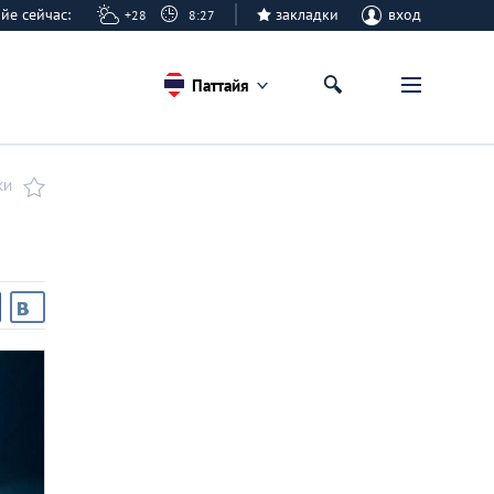
тайе сейчас:
закладки
вход
+28
8:27
Паттайя
КИ