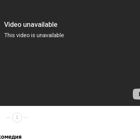
2
 комедия