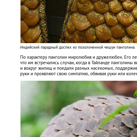
Индийский парадный доспех из позолоченной чешуи панголина. Бы
По характеру панголин миролюбив и дружелюбен. Его лег
что им встречались случаи, когда в Тайланде панголины
и вокруг жилищ и поедали разных насекомых, поддержива
руки и проявляют свою симпатию, обвивая руки или коле