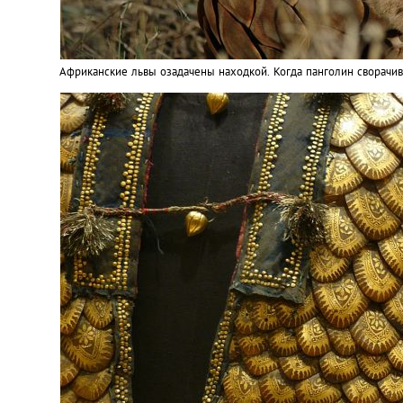
Африканские львы озадачены находкой. Когда панголин сворачив