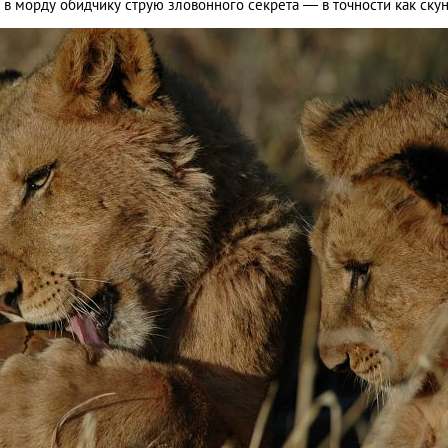
ь в морду обидчику струю зловонного секрета ― в точности как скун