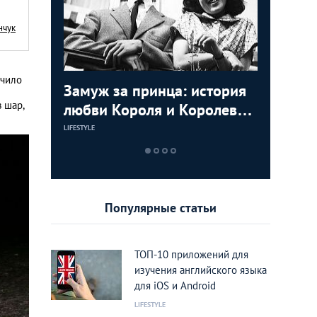
нчук
учило
ь видео с
Замуж за принца: история
Маха Ча
Мудрост
 шар,
мартышек
любви Короля и Королевы
Принцес
советов
Тайланда
пригодя
LIFESTYLE
LIFESTYLE
LIFESTYLE
Популярные статьи
ТОП-10 приложений для
изучения английского языка
для iOS и Android
LIFESTYLE