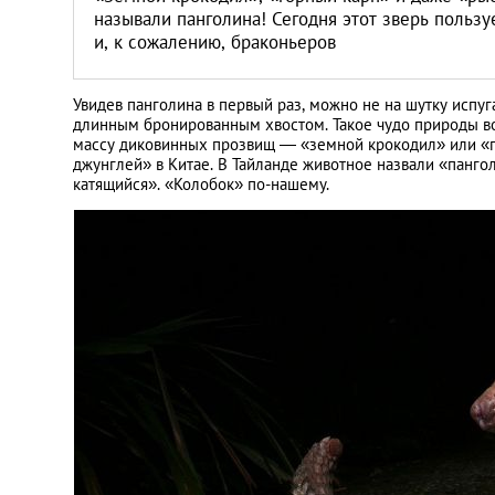
называли панголина! Сегодня этот зверь польз
и, к сожалению, браконьеров
Увидев панголина в первый раз, можно не на шутку испу
длинным бронированным хвостом. Такое чудо природы во
массу диковинных прозвищ — «земной крокодил» или «го
джунглей» в Китае. В Тайланде животное назвали «панго
катящийся». «Колобок» по-нашему.