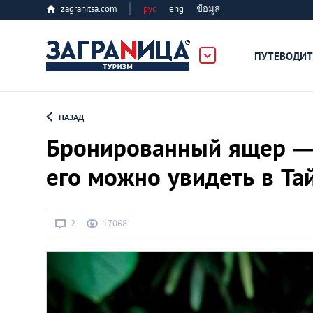
zagranitsa.com
рус
eng
ข้อมูล
ПУТЕВОДИТ
Loading...
НАЗАД
Бронированный ящер — ч
его можно увидеть в Та
Алматы
2
17068
Астана
Афины