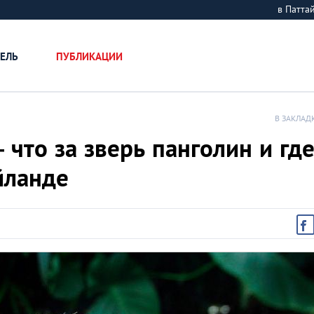
в Патт
ЕЛЬ
ПУБЛИКАЦИИ
В ЗАКЛАД
то за зверь панголин и гд
йланде