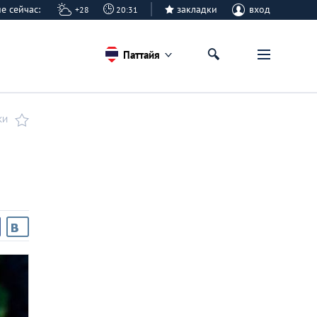
айе сейчас:
закладки
вход
+28
20:31
Паттайя
КИ
е