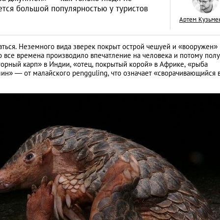
уется большой популярностью у туристов
Артем Кузьме
гаться. Неземного вида зверек покрыт острой чешуей и «вооружен»
 все времена производило впечатление на человека и потому пол
Год обезьяны: пят
рный карп» в Индии, «отец, покрытый корой» в Африке, «рыба
лин» — от малайского pengguling, что означает «сворачивающийся в
пожеланиями от 
LIFESTYLE