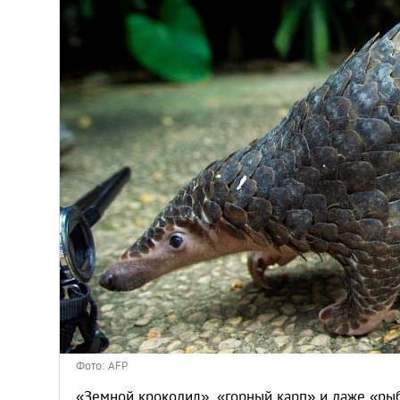
Киев
Лондон
Лос-Анджелес
Москва
Париж
Паттайя
Пхукет
Санкт-Петербург
Фото: AFP
«Земной крокодил», «горный карп» и даже «ры