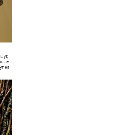
шут,
рышам
ут на