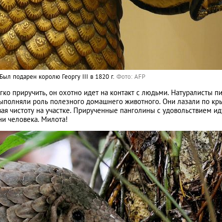
л подарен королю Георгу III в 1820 г.
Фото: AFP
ко приручить, он охотно идет на контакт с людьми. Натуралисты пи
 выполняли роль полезного домашнего животного. Они лазали по к
я чистоту на участке. Прирученные панголины с удовольствием ид
ни человека. Милота!