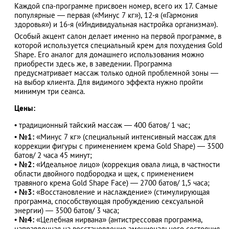
Каждой спа-программе присвоен номер, всего их 17. Самые
популярные — первая («Минус 7 кг»), 12-я («Гармония
здоровья») и 16-я («Индивидуальная настройка организма»).
Особый акцент салон делает именно на первой программе, в
которой используется специальный крем для похудения Gold
Shape. Его аналог для домашнего использования можно
приобрести здесь же, в заведении. Программа
предусматривает массаж только одной проблемной зоны —
на выбор клиента. Для видимого эффекта нужно пройти
минимум три сеанса.
Цены:
• традиционный тайский массаж — 400 батов/ 1 час;
•
№1:
«Минус 7 кг» (специальный интенсивный массаж для
коррекции фигуры с применением крема Gold Shape) — 3500
батов/ 2 часа 45 минут;
•
№2:
«Идеальное лицо» (коррекция овала лица, в частности
области двойного подбородка и щек, с применением
травяного крема Gold Shape Fасе) — 2700 батов/ 1,5 часа;
•
№3:
«Восстановление и наслаждение» (стимулирующая
программа, способствующая пробуждению сексуальной
энергии) — 3500 батов/ 3 часа;
•
№4:
«Целебная нирвана» (антистрессовая программа,
направленная на восстановление эмоционального состояния