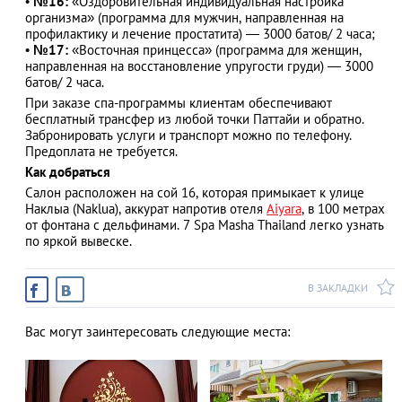
•
№16:
«Оздоровительная индивидуальная настройка
организма» (программа для мужчин, направленная на
профилактику и лечение простатита) — 3000 батов/ 2 часа;
•
№17:
«Восточная принцесса» (программа для женщин,
направленная на восстановление упругости груди) — 3000
батов/ 2 часа.
При заказе спа-программы клиентам обеспечивают
бесплатный трансфер из любой точки Паттайи и обратно.
Забронировать услуги и транспорт можно по телефону.
Предоплата не требуется.
Как добраться
Салон расположен на сой 16, которая примыкает к улице
Наклыа (Naklua), аккурат напротив отеля
Aiyara
, в 100 метрах
от фонтана с дельфинами. 7 Spa Masha Thailand легко узнать
по яркой вывеске.
В ЗАКЛАДКИ
Вас могут заинтересовать следующие места: