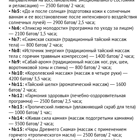
и релаксацию) — 2500 батов/ 2 часа;
•
№5:
«До и после солнца» (подготовка кожи к солнечным
ваннам и ее восстановление после интенсивного воздействия
солнечных лучей) — 2900 батов/ 2,5 часа;
•
№6:
«Эликсир молодости» (программа по уходу за лицом)
— 2100 батов/ 1,5 часа;
•
№7:
«Сиамская сказка» (традиционный тайский массаж
тела) — 800 батов/ 2 часа;
•
№8:
«Источник энергии» (традиционный тайский массаж
тела с горячим травяным компрессом) — 1400 батов/ 2 часа;
•
№9:
«Сабай-аром» (традиционный массаж ног, рук, шеи,
воротниковой зоны и спины) — 800 батов/ 2 часа;
•
№10:
«Королевский массаж» (массаж в четыре руки) —
4200 батов/ 3,5 часа;
•
№11:
«Тайский шелк» (ароматический массаж) — 1600
батов/ 2 часа;
•
№12:
«Гармония здоровья» (лечебно-оздоровительная
программа) — 2500 батов/ 2,5 часа;
•
№13:
«Тропический ливень» (увлажняющий скраб для тела)
— 1000 батов/ 1 час;
•
№14:
«Живая сила камня» (массаж подогретыми камнями)
— 3500 батов/ 2 часа;
•
№15:
«Чары Древнего Сиама» (массаж с применением
горячего «тропического» масла) — 2500 батов/ 2 часа;