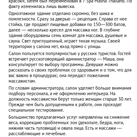
красок», затем был переименован в 7 Spa Masha Thailand. По
факту изменилась лишь вывеска.
Одноэтажное здание отделано скромно, без шика и
помпезности. Сразу за дверью — рецепция. Справа от нее
стойка, где продают пищевые добавки по 150—300 батов,
АЗАД
далее — несколько кресел для массажа ног. В глубине
здания оборудованы семь комнат для массажа, душевые и
сауна. Свет приглушенный, играет тихая музыка. Своей
территории у салона нет, вход прямо с улицы.
Салон пользуется популярностью у русских туристов. Гостей
встречает русскоговорящий администратор — Маша, она
консультирует по выбору программы. Девушке можно
рассказать о своих проблемах со здоровьем и о том, что для
вас важно в процедурах; она передаст пожелания
массажистам.
По словам администратора, салон уделяет больше внимания
подбору персонала, а не оформлению интерьера. На
должность массажистки берут только женщин старше 30 лет.
Прежде чем быть допущенными к работе, они проходят
специальное тестирование.
Большинство предлагаемых услуг направлены на снижение
веса, коррекцию проблемных зон (декольте, бедра, ноги,
нижняя часть туловища) и овала лица. Есть и массажи —
расслабляющие и лечебные.