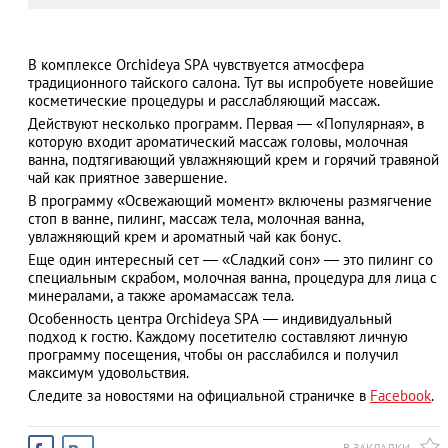
В комплексе Orchideya SPА чувствуется атмосфера
традиционного тайского салона. Тут вы испробуете новейшие
АЗАД
косметические процедуры и расслабляющий массаж.
Действуют несколько программ. Первая — «Популярная», в
которую входит ароматический массаж головы, молочная
ванна, подтягивающий увлажняющий крем и горячий травяной
чай как приятное завершение.
В программу «Освежающий момент» включены размягчение
стоп в ванне, пилинг, массаж тела, молочная ванна,
увлажняющий крем и ароматный чай как бонус.
Еще один интересный сет — «Сладкий сон» — это пилинг со
специальным скрабом, молочная ванна, процедура для лица с
минералами, а также аромамассаж тела.
Особенность центра Orchideya SPА — индивидуальный
подход к гостю. Каждому посетителю составляют личную
программу посещения, чтобы он расслабился и получил
максимум удовольствия.
Следите за новостями на официальной страничке в
Facebook
.
В ЗАКЛАДКИ