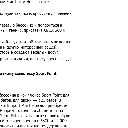
Star Trac и Hoist, а также
о муай тай, йоге, кроссфиту, плаванию
лавать в бассейне и попариться в
ьный теннис, приставка XBOX 360 и
яркой двухэтажной комнате множество
в и других интересных вещей,
оторые создают веселый досуг.
иятия и акции, поэтому здесь всегда
льному комплексу Sport Point.
ассейна в комплексе Sport Point для
 батов, для двоих — 320 батов. В
но. В Sport Point можно приобрести
 Например, годовой абонемент на
Sport Point для одного человека будет
на 6 месяцев оценен в 6500 и 12 000
кономить и постоянно поддерживать