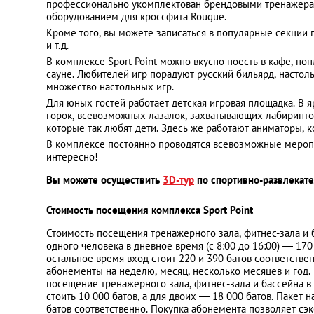
профессионально укомплектован брендовыми тренажерами 
оборудованием для кроссфита Rougue.
Кроме того, вы можете записаться в популярные секции п
и т.д.
В комплексе Sport Point можно вкусно поесть в кафе, поп
сауне. Любителей игр порадуют русский бильярд, настол
множество настольных игр.
Для юных гостей работает детская игровая площадка. В 
горок, всевозможных лазалок, захватывающих лабиринто
которые так любят дети. Здесь же работают аниматоры, к
В комплексе постоянно проводятся всевозможные меропр
интересно!
Вы можете осуществить
3D-тур
по спортивно-развлекате
Стоимость посещения комплекса Sport Point
Стоимость посещения тренажерного зала, фитнес-зала и б
одного человека в дневное время (с 8:00 до 16:00) — 170
остальное время вход стоит 220 и 390 батов соответствен
абонементы на неделю, месяц, несколько месяцев и год.
посещение тренажерного зала, фитнес-зала и бассейна в 
стоить 10 000 батов, а для двоих — 18 000 батов. Пакет 
батов соответственно. Покупка абонемента позволяет сэ