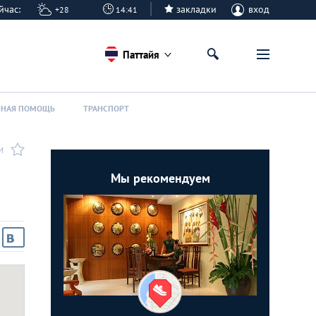
сейчас:
закладки
вход
+28
14:42
Паттайя
ННАЯ ПОМОЩЬ
ТРАНСПОРТ
И
Мы рекомендуем