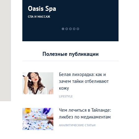
alon
Oasis Spa
Sport Po
Fairtex 
Health 
Club Pat
СПА И МАССАЖ
ФИТНЕС-ЦЕНТРЫ 
СПА И МАССАЖ
ФИТНЕС-ЦЕНТРЫ 
Полезные публикации
Белая лихорадка: как и
зачем тайки отбеливают
кожу
LIFESTYLE
Чем лечиться в Тайланде:
ликбез по медикаментам
АНАЛИТИЧЕСКИЕ СТАТЬИ