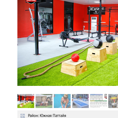
Астана
Афины
Киев
Лондон
Лос-Анджелес
Москва
Париж
Паттайя
Район: Южная Паттайя
Пхукет