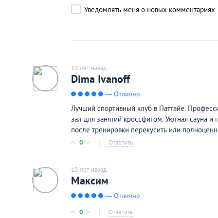
Уведомлять меня о новых комментариях
10 лет назад
Dima Ivanoff
— Отлично
Лучший спортивный клуб в Паттайе. Професс
зал для занятий кроссфитом. Уютная сауна и
после тренировки перекусить или полноценн
0
Ответить
10 лет назад
Максим
— Отлично
0
Ответить