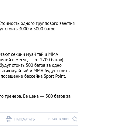
Стоимость одного группового занятия
ут стоить 3000 и 5000 батов
отают секции муай тай и MMA
нятий в месяц — от 2700 батов).
удут стоить 500 батов за одно
анятия муай тай и MMA будут стоить
 посещение бассейна Sport Point.
о тренера. Ее цена ― 500 батов за
В ЗАКЛАДКИ
НАПЕЧАТАТЬ