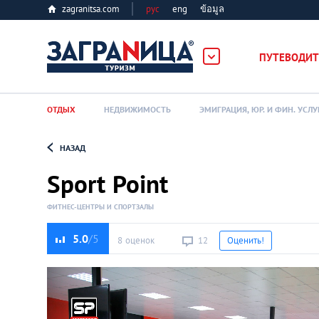
zagranitsa.com
рус
eng
ข้อมูล
ПУТЕВОДИТ
ОТДЫХ
НЕДВИЖИМОСТЬ
ЭМИГРАЦИЯ, ЮР. И ФИН. УСЛУ
НАЗАД
Loading...
Sport Point
ФИТНЕС-ЦЕНТРЫ И СПОРТЗАЛЫ
5.0
8 оценок
12
Оценить!
Алматы