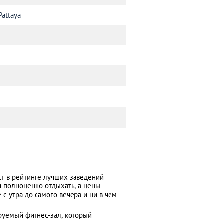
Pattaya
ст в рейтинге лучших заведений
и полноценно отдыхать, а цены
 с утра до самого вечера и ни в чем
руемый фитнес-зал, который