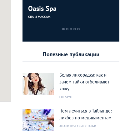
alon
Oasis Spa
Sport Po
Fairtex 
Health 
Club Pat
СПА И МАССАЖ
ФИТНЕС-ЦЕНТРЫ 
СПА И МАССАЖ
ФИТНЕС-ЦЕНТРЫ 
Полезные публикации
Белая лихорадка: как и
зачем тайки отбеливают
кожу
LIFESTYLE
ел Сазонтьев
Чем лечиться в Тайланде:
ликбез по медикаментам
АНАЛИТИЧЕСКИЕ СТАТЬИ