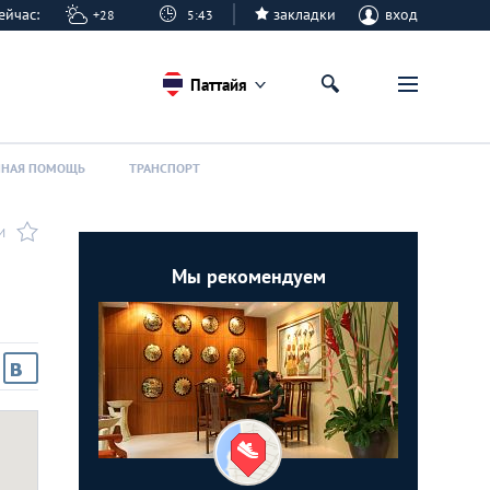
 сейчас:
закладки
вход
+28
5:43
Паттайя
ННАЯ ПОМОЩЬ
ТРАНСПОРТ
И
Мы рекомендуем