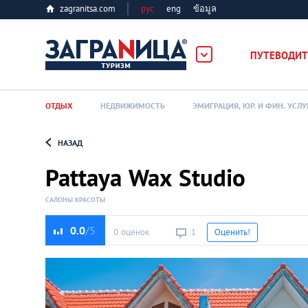
zagranitsa.com
рус
eng
ข้อมูล
ПУТЕВОДИТ
ОТДЫХ
НЕДВИЖИМОСТЬ
ЭМИГРАЦИЯ, ЮР. И ФИН. УСЛУ
НАЗАД
Loading...
Pattaya Wax Studio
САЛОНЫ КРАСОТЫ
0.0
0 оценок
1
Оценить!
Алматы