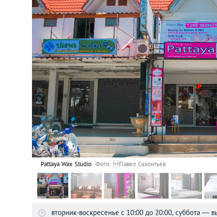
Астана
Афины
Киев
Лондон
Лос-Анджелес
Москва
Париж
Pattaya Wax Studio
Фото: Павел Сазонтьев
Паттайя
вторник-воскресенье с 10:00 до 20:00, суббота — 
Пхукет