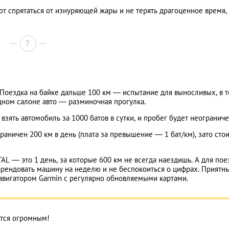
т спрятаться от изнуряющей жары и не терять драгоценное время,
7
Поездка на байке дальше 100 км — испытание для выносливых, в т
дном салоне авто — разминочная прогулка.
взять автомобиль за 1000 батов в сутки, и пробег будет неограниче
ничен 200 км в день (плата за превышение — 1 бат/км), зато сто
 — это 1 день, за которые 600 км не всегда наездишь. А для пое
 арендовать машину на неделю и не беспокоиться о цифрах. Приятн
вигатором Garmin с регулярно обновляемыми картами.
ится огромным!