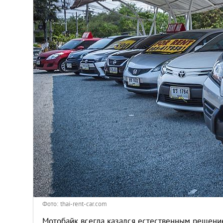
Киев
Лондон
Лос-Анджелес
Москва
Париж
Паттайя
Пхукет
Санкт-Петербург
Фото: thai-rent-car.com
Мотобайк всегда казался естественным решени