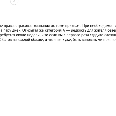
2
е права; страховая компания их тоже признает. При необходимости
а пару дней. Открытая же категория А — редкость для жителя сев
требуется около недели, и то если вы с первого раза сдадите слож
00 батов на каждой облаве, и что еще хуже, быть виноватыми при л