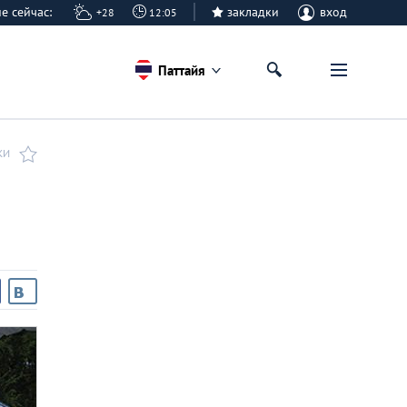
айе сейчас:
закладки
вход
+28
12:05
Паттайя
КИ