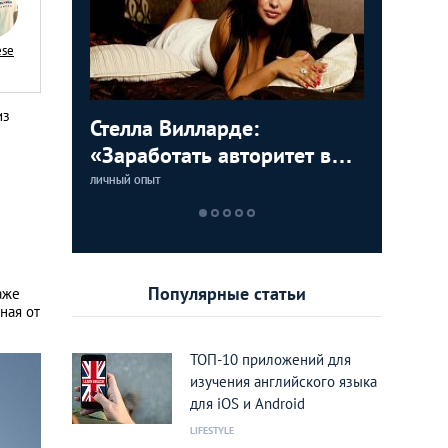
ese
из
Тайланд
Стелла Вилларде:
Беззабо
Мусор к
Анатоли
ь
«Заработать авторитет в
Как тат
о чем ме
просят 
роще»
Паттайе тяжело, а
ехал
сборщиц
русскому
ЛИЧНЫЙ ОПЫТ
ЛИЧНЫЙ ОПЫТ
ЛИЧНЫЙ ОПЫТ
ЛИЧНЫЙ ОПЫТ
обделаться тут можно за
рекомен
две минуты»
китайск
Популярные статьи
аже
ная от
ТОП-10 приложений для
изучения английского языка
для iOS и Android
LIFESTYLE