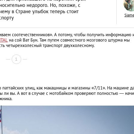
носительно недорого. Но, похоже, с
чему в Стране улыбок теперь стоит
Siam
спорту
иваем соотечественников». А потому, чтобы получить информацию 
Август Штайнер: «
NTAL
на сой Ват Бун. Там путем совместного мозгового штурма мы
учит не загадыват
сть четырехколесный транспорт двухколесному.
наперед и жить п
ЛИЧНЫЙ ОПЫТ
1
 паттайских улиц, как макашницы и магазины «7/11». На машине д
яны ли вы. А вот в случае с мотобайком проверяют полностью — начи
жника.