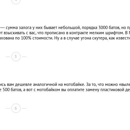
 — сумма залога у них бывает небольшой, порядка 3000 батов, но п
ут взыскивать с вас, что прописано в контракте мелким шрифтом. В
хована по 100% стоимости. Ну а в случае угона скутера, как извест
5
ись вам дешевле аналогичной на мотобайке. За то, что можно «выл
500 батов, а вот с мотобайком вы оплатите замену пластиковой д
6