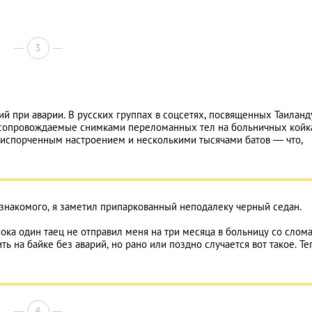
3
 при аварии. В русских группах в соцсетях, посвященных Таиланду
, сопровождаемые снимками переломанных тел на больничных койка
 испорченным настроением и несколькими тысячами батов — что,
знакомого, я заметил припаркованный неподалеку черный седан.
ока один таец не отправил меня на три месяца в больницу со слом
 на байке без аварий, но рано или поздно случается вот такое. Те
4