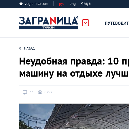
zagranitsa.com
рус
eng
ข้อมูล
ПУТЕВОДИТ
Loading...
НАЗАД
Неудобная правда: 10 п
машину на отдыхе лучш
Алматы
22
8292
Астана
Афины