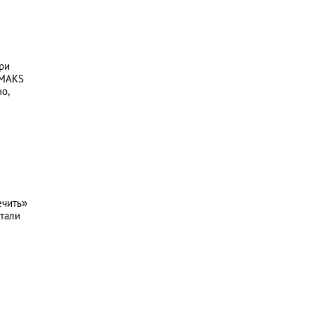
ри
 MAKS
но,
ечить»
етали