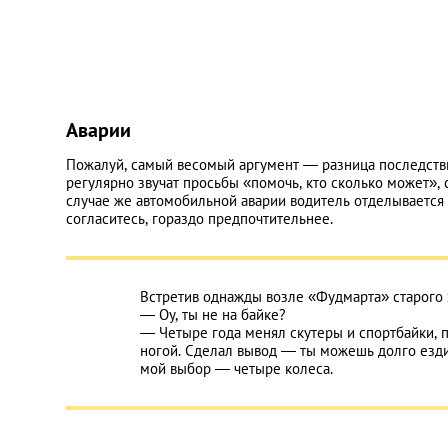
Аварии
Пожалуй, самый весомый аргумент — разница последствий
регулярно звучат просьбы «помочь, кто сколько может»
случае же автомобильной аварии водитель отделывается
согласитесь, гораздо предпочтительнее.
Встретив однажды возле «Фудмарта» старого 
— Оу, ты не на байке?
— Четыре года менял скутеры и спортбайки, п
ногой. Сделал вывод — ты можешь долго ездить
мой выбор — четыре колеса.