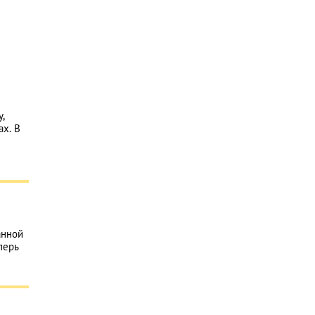
,
х. В
анной
перь