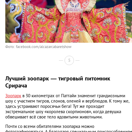
Фото: facebook.com/alcazarcabaretshow
5
Лучший зоопарк — тигровый питомник
Срирача
Зоопарк
в 30 километрах от Паттайи знаменит грандиозными
шоу с участием тигров, слонов, оленей и верблюдов. К тому же,
здесь устраивают поросячьи бега! Тут же проходит
экстремальное шоу «королева скорпионов», когда девушка
обвешивает всё свое тело ядовитыми животными.
Почти со всеми обитателями зоопарка можно
фотографироваться. А благодаря специальным приспособления