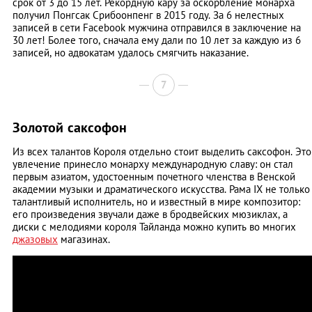
срок от 3 до 15 лет. Рекордную кару за оскорбление монарха
получил Понгсак Срибоонпенг в 2015 году. За 6 нелестных
записей в сети Facebook мужчина отправился в заключение на
30 лет! Более того, сначала ему дали по 10 лет за каждую из 6
записей, но адвокатам удалось смягчить наказание.
7
Золотой саксофон
Из всех талантов Короля отдельно стоит выделить саксофон. Это
увлечение принесло монарху международную славу: он стал
первым азиатом, удостоенным почетного членства в Венской
академии музыки и драматического искусства. Рама IX не только
талантливый исполнитель, но и известный в мире композитор:
его произведения звучали даже в бродвейских мюзиклах, а
диски с мелодиями короля Тайланда можно купить во многих
джазовых
магазинах.