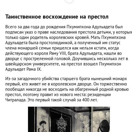
Таинственное восхождение на престол
Всего за два года до рождения Пхумипхона Адульядета был
подписан указ о праве наследования престола детьми, у которы
только один родитель королевских кровей. Мать Пхумипхона
Адульядета была простолюдинкой, а полученный им статус
члена монаршей семьи пришелся как нельзя кстати, когда
действующего короля Раму VIII, брата Адульядета, нашли во
дворце с простреленной головой. Доучившись несколько лет в
швейцарском университете, на престол взошел Пхумипхон
Адульядет Рама IX.
Из-за загадочного убийства старшего брата нынешний монарх
первый, кто живет не в королевском дворце. Он торжественно
пообещал никогда не восходить на обагренный родной кровью
престол, поэтому правит из нового места: резиденции
Читралада. Это первый такой случай за 400 лет.