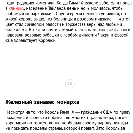
году традицию изменили. Когда Рама IX тяжело заболел и попал
в
клинику
, население Тайланда день и ночь молилось, чтобы
любимый монарх выжил. Спустя время немного уставший, но
живой король вышел из больницы в розовом пиджаке — и этот
цвет стал символом радости и торжества веры над любыми
болезнями. В те дни почти каждый таец и даже многие фаранги
надевали розовые рубашки с гербом династии Чакри и фразой
«Да здравствует Король».
10
Железный занавес монарха
Несмотря на то, что Король Рама IX — гражданин США по праву
рождения и в юности побывал во многих странах мира, после
коронации он торжественно пообещал своему народу никогда
не покидать пределы страны, которой правит. Зато Король за