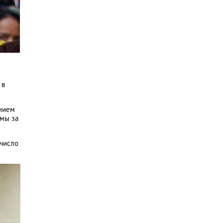
 в
анием
ьмы за
 число