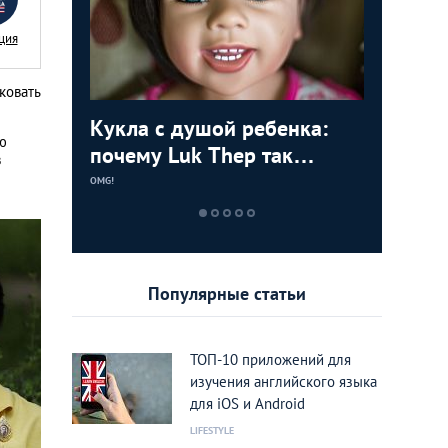
ция
ковать
 тайки:
Кукла с душой ребенка:
Призрач
Риск и 
5 чудес
ю
ти
почему Luk Thep так
до Патт
бои в Т
братьев
в
ией
популярны среди тайцев
война б
OMG!
OMG!
OMG!
OMG!
Популярные статьи
ТОП-10 приложений для
изучения английского языка
для iOS и Android
LIFESTYLE