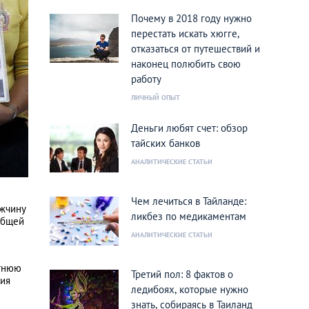
Почему в 2018 году нужно
перестать искать хюгге,
отказаться от путешествий и
наконец полюбить свою
работу
ЛИЧНЫЙ ОПЫТ
Деньги любят счет: обзор
тайских банков
АНАЛИТИЧЕСКИЕ СТАТЬИ
Чем лечиться в Тайланде:
ужчину
ликбез по медикаментам
общей
АНАЛИТИЧЕСКИЕ СТАТЬИ
етнюю
Третий пол: 8 фактов о
ния
ледибоях, которые нужно
знать, собираясь в Таиланд