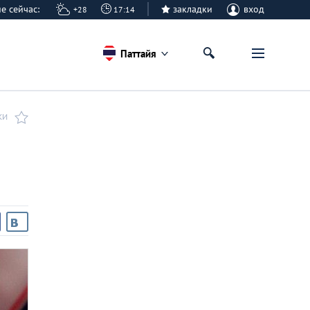
айе сейчас:
закладки
вход
+28
17:14
Паттайя
КИ