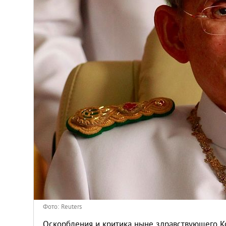
Киев
Лондон
Лос-Анджелес
Москва
Париж
Паттайя
Пхукет
Санкт-Петербург
Фото: Reuters
Оскорбления и критика ныне здравствующего К