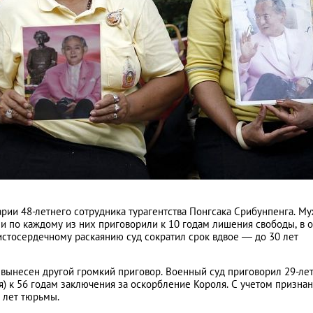
рии 48-летнего сотрудника турагентства Понгсака Срибунпенга. М
 и по каждому из них приговорили к 10 годам лишения свободы, в 
истосердечному раскаянию суд сократил срок вдвое — до 30 лет
л вынесен другой громкий приговор. Военный суд приговорил 29-л
) к 56 годам заключения за оскорбление Короля. С учетом призна
8 лет тюрьмы.