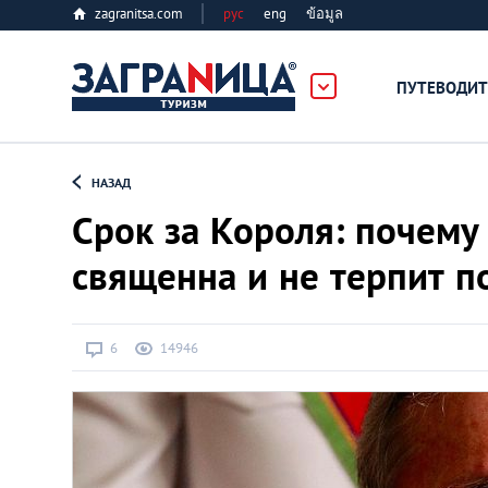
zagranitsa.com
рус
eng
ข้อมูล
ПУТЕВОДИТ
Loading...
НАЗАД
Срок за Короля: почему
священна и не терпит 
Алматы
6
14946
Астана
Афины