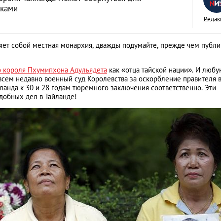
оками
Редак
вляет собой местная монархия, дважды подумайте, прежде чем публи
Месть отвергнутой
о короля Пхумипхона Адульядета
как «отца тайской нации». И любу
как отказ в близос
всем недавно военный суд Королевства за оскорбление правителя 
ланда к 30 и 28 годам тюремного заключения соответственно. Эти
обернулся трагед
OMG!
добных дел в Тайланде!