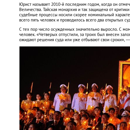
Юрист называет 2010-й последним годом, когда он отмеч
Величества. Тайская монархия и так защищена от критик
судебные процессы носили скорее номинальный характер
всего пять человек и проводилось всего два открытых с
С тех пор число осужденных значительно выросло. С мом
человек. «Четверых отпустили, за троих был внесен зало
ожидают решения суда или уже отбывают свои сроки», —