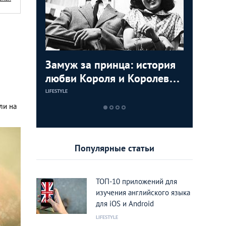
ь видео с
Замуж за принца: история
Маха Ча
Мудрост
мартышек
любви Короля и Королевы
Принцес
советов
Тайланда
пригодя
LIFESTYLE
LIFESTYLE
LIFESTYLE
ли на
Популярные статьи
ТОП-10 приложений для
изучения английского языка
для iOS и Android
LIFESTYLE