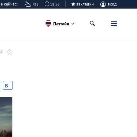
айе сейчас:
закладки
вход
+28
18:58
Паттайя
КИ