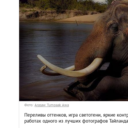
Киев
Лондон
Лос-Анджелес
Москва
Париж
Паттайя
Пхукет
Фото:
Arasaw Tumpaak Awa
Санкт-Петербург
Переливы оттенков, игра светотени, яркие кон
работах одного из лучших фотографов Тайланд