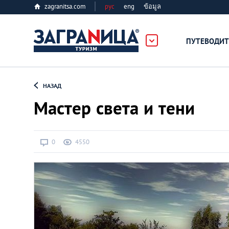
zagranitsa.com
рус
eng
ข้อมูล
ПУТЕВОДИТ
Loading...
НАЗАД
Мастер света и тени
0
4550
Алматы
Астана
Афины