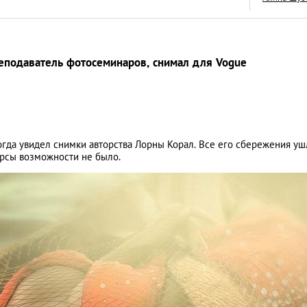
еподаватель фотосеминаров, снимал для Vogue
Год обезьяны: пят
пожеланиями от 
LIFESTYLE
гда увидел снимки авторства Лорны Корал. Все его сбережения уш
рсы возможности не было.