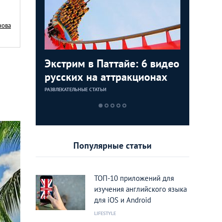
нова
упов из
Экстрим в Паттайе: 6 видео
Время б
Личный 
Звездны
ов Исана
русских на аттракционах
страшны
дайвинг
знамени
прогулк
Тайланд
РАЗВЛЕКАТЕЛЬНЫЕ СТАТЬИ
МЕСТА/МАРШРУТ
ЛИЧНЫЙ ОПЫТ
LIFESTYLE
Популярные статьи
ТОП-10 приложений для
изучения английского языка
для iOS и Android
LIFESTYLE