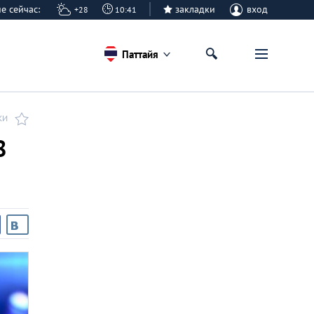
айе сейчас:
закладки
вход
+28
10:41
Паттайя
КИ
8