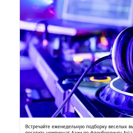
Киев
Лондон
Лос-Анджелес
Москва
Париж
Паттайя
Пхукет
Санкт-Петербург
Встречайте еженедельную подборку веселых в
посетить чемпионат Азии по флоубордингу Asia