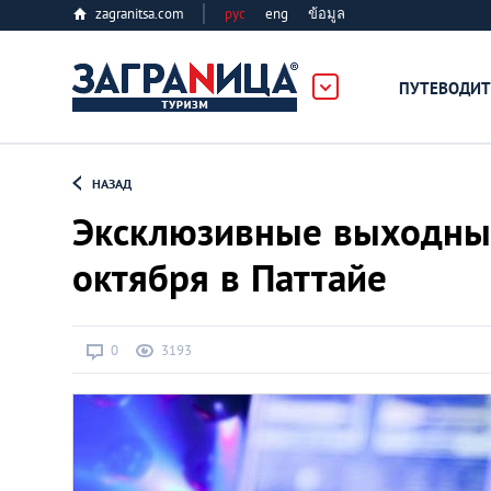
zagranitsa.com
рус
eng
ข้อมูล
ПУТЕВОДИТ
Loading...
НАЗАД
Эксклюзивные выходные:
октября в Паттайе
Алматы
0
3193
Астана
Афины