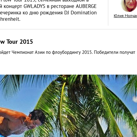
ный концерт GWLADYS в ресторане AUBERGE
вечеринка ко дню рождения DJ Domination
Юлия Молча
hrenheit.
Рецепты тайских с
ow Tour 2015
отдаленных уголк
ройдет Чемпионат Азии по флоубордингу 2015. Победители получат
ЕДА