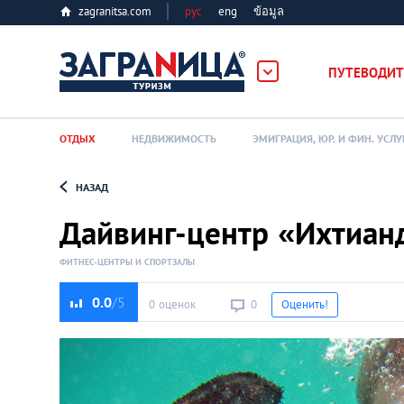
zagranitsa.com
рус
eng
ข้อมูล
ПУТЕВОДИТ
ОТДЫХ
НЕДВИЖИМОСТЬ
ЭМИГРАЦИЯ, ЮР. И ФИН. УСЛУ
НАЗАД
Loading...
Дайвинг-центр «Ихтиан
ФИТНЕС-ЦЕНТРЫ И СПОРТЗАЛЫ
0.0
0 оценок
0
Оценить!
Алматы