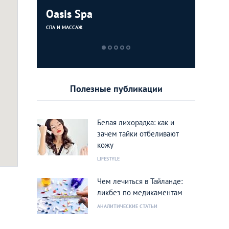
alon
Oasis Spa
Sport Po
Fairtex 
Health 
Club Pat
СПА И МАССАЖ
ФИТНЕС-ЦЕНТРЫ 
СПА И МАССАЖ
ФИТНЕС-ЦЕНТРЫ 
Полезные публикации
Белая лихорадка: как и
зачем тайки отбеливают
кожу
LIFESTYLE
Фото:
Facebook
Чем лечиться в Тайланде:
ликбез по медикаментам
АНАЛИТИЧЕСКИЕ СТАТЬИ