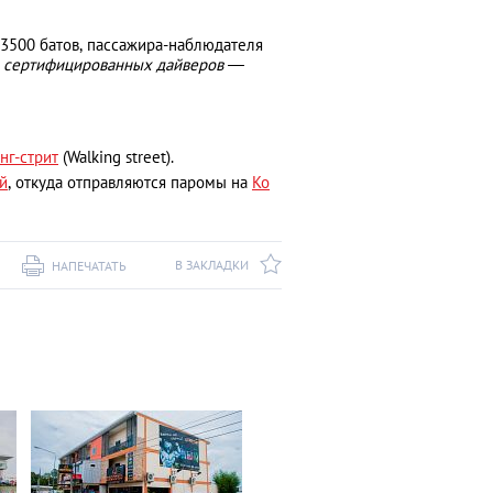
3500 батов, пассажира-наблюдателя
 сертифицированных дайверов
—
нг-стрит
(Walking street).
й
, откуда отправляются паромы на
Ко
В ЗАКЛАДКИ
НАПЕЧАТАТЬ