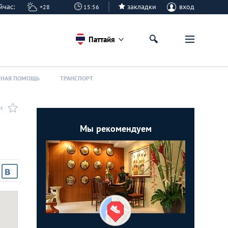
сейчас:
закладки
вход
+28
15:56
Паттайя
ННАЯ ПОМОЩЬ
ТРАНСПОРТ
И
Мы рекомендуем