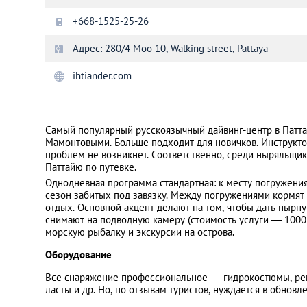
+668-1525-25-26
Санкт-Петербург
Адрес: 280/4 Moo 10, Walking street, Pattaya
ihtiander.com
Самый популярный русскоязычный дайвинг-центр в Паттай
Мамонтовыми. Больше подходит для новичков. Инструкт
проблем не возникнет. Соответственно, среди ныряльщик
Паттайю по путевке.
Однодневная программа стандартная: к месту погружения 
сезон забитых под завязку. Между погружениями кормят
отдых. Основной акцент делают на том, чтобы дать нырн
снимают на подводную камеру (стоимость услуги — 1000 
морскую рыбалку и экскурсии на острова.
Оборудование
Все снаряжение профессиональное — гидрокостюмы, регу
ласты и др. Но, по отзывам туристов, нуждается в обновл