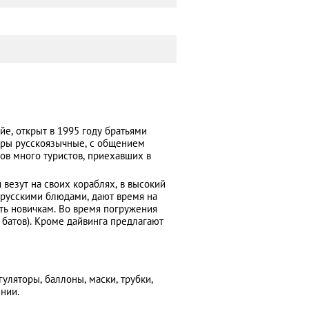
е, открыт в 1995 году братьями
оры русскоязычные, с общением
ов много туристов, приехавших в
везут на своих кораблях, в высокий
 русскими блюдами, дают время на
уть новичкам. Во время погружения
батов). Кроме дайвинга предлагают
ляторы, баллоны, маски, трубки,
ении.