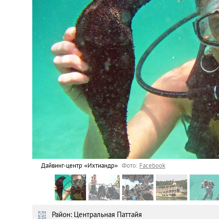
Астана
Афины
Киев
Лондон
Лос-Анджелес
Москва
Париж
Дайвинг-центр «Ихтиандр»
Фото:
Facebook
Паттайя
Район: Центральная Паттайя
Пхукет