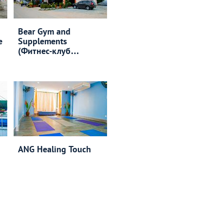
Bear Gym and
e
Supplements
(Фитнес-клуб
«Медведь»)
ANG Healing Touch