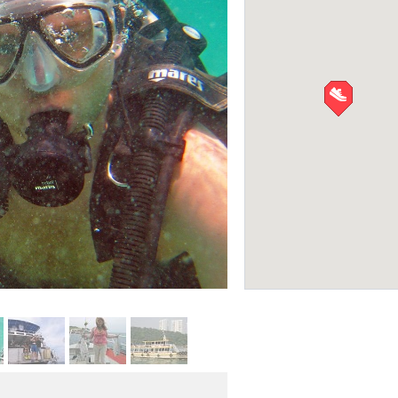
CK Jenny Beauty S
САЛОНЫ КРАСОТЫ
Дайвинг-центр «Ихтиандр»