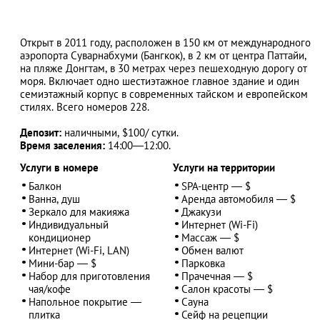
Открыт в 2011 году, расположен в 150 км от международного
аэропорта Суварнабхуми (Бангкок), в 2 км от центра Паттайи,
АЗАД
на пляже Донгтам, в 30 метрах через пешеходную дорогу от
моря. Включает одно шестиэтажное главное здание и один
семиэтажный корпус в современных тайском и европейском
стилях. Всего номеров 228.
Депозит:
наличными,
$
100/ сутки.
Время заселения:
14:00
—
12:00.
Услуги в номере
Услуги на территории
Балкон
SPA-центр — $
Ванна, душ
Аренда автомобиля — $
Зеркало для макияжа
Джакузи
Индивидуальный
Интернет (Wi-Fi)
кондиционер
Массаж — $
Интернет (Wi-Fi, LAN)
Обмен валют
Мини-бар — $
Парковка
Набор для приготовления
Прачечная — $
чая/кофе
Салон красоты — $
Напольное покрытие —
Сауна
плитка
Сейф на рецепции