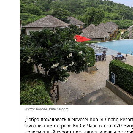
Киев
Лондон
Лос-Анджелес
Москва
Париж
Паттайя
Пхукет
Фото: novotelsriracha.com
Санкт-Петербург
Добро пожаловать в Novotel Koh Si Chang Resor
живописном острове Ко Си Чанг, всего в 20 мин
современный курорт предлагает идеальное соч