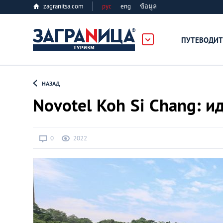
zagranitsa.com
рус
eng
ข้อมูล
ПУТЕВОДИТ
Loading...
НАЗАД
Novotel Koh Si Chang: 
0
2022
Алматы
Астана
Афины