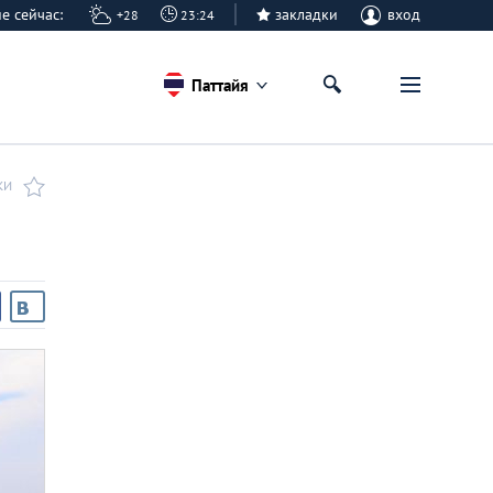
айе сейчас:
закладки
вход
+28
23:24
Паттайя
КИ