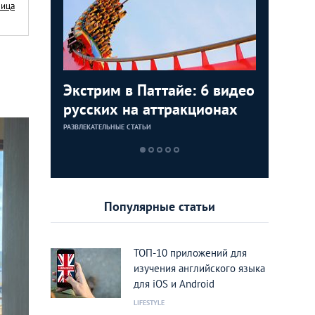
Nица
упов из
Экстрим в Паттайе: 6 видео
Время б
Личный 
Звездны
ов Исана
русских на аттракционах
страшны
дайвинг
знамени
прогулк
Тайланд
РАЗВЛЕКАТЕЛЬНЫЕ СТАТЬИ
МЕСТА/МАРШРУТ
ЛИЧНЫЙ ОПЫТ
LIFESTYLE
Популярные статьи
ТОП-10 приложений для
изучения английского языка
для iOS и Android
LIFESTYLE