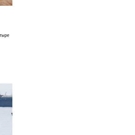
етыре