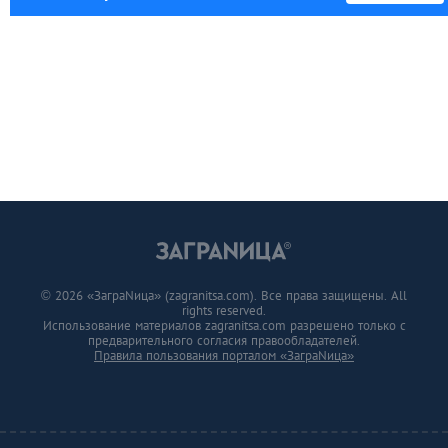
© 2026 «ЗаграNица» (zagranitsa.com). Все права защищены. All
rights reserved.
Использование материалов zagranitsa.com разрешено только с
предварительного согласия правообладателей.
Правила пользования порталом «ЗаграNица»