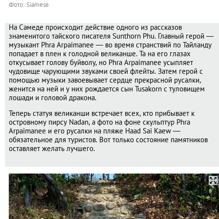
Фото: Siamese
На Самеде происходит действие одного из рассказов
знаменитого тайского писателя Sunthorn Phu. Главный герой ―
музыкант Phra Arpaimanee ― во время странствий по Тайланду
попадает в плен к голодной великанше. Та на его глазах
откусывает голову буйволу, но Phra Arpaimanee усыпляет
чудовище чарующими звуками своей флейты. Затем герой с
помощью музыки завоевывает сердце прекрасной русалки,
женится на ней и у них рождается сын Tusakorn с туловищем
лошади и головой дракона.
Теперь статуя великанши встречает всех, кто прибывает к
островному пирсу Nadan, а фото на фоне скульптур Phra
Arpaimanee и его русалки на пляже Haad Sai Kaew ―
обязательное для туристов. Вот только состояние памятников
оставляет желать лучшего.