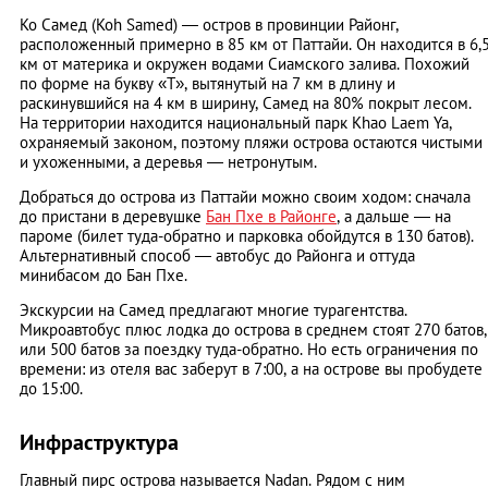
Ко Самед (Koh Samed) ― остров в провинции Районг,
расположенный примерно в 85 км от Паттайи. Он находится в 6,
км от материка и окружен водами Сиамского залива. Похожий
по форме на букву «Т», вытянутый на 7 км в длину и
раскинувшийся на 4 км в ширину, Самед на 80% покрыт лесом.
На территории находится национальный парк Khao Laem Ya,
охраняемый законом, поэтому пляжи острова остаются чистыми
и ухоженными, а деревья ― нетронутым.
Добраться до острова из Паттайи можно своим ходом: сначала
до пристани в деревушке
Бан Пхе в Районге
, а дальше ― на
пароме (билет туда-обратно и парковка обойдутся в 130 батов).
Альтернативный способ ― автобус до Районга и оттуда
минибасом до Бан Пхе.
Экскурсии на Самед предлагают многие турагентства.
Микроавтобус плюс лодка до острова в среднем стоят 270 батов,
или 500 батов за поездку туда-обратно. Но есть ограничения по
времени: из отеля вас заберут в 7:00, а на острове вы пробудете
до 15:00.
Инфраструктура
Главный пирс острова называется Nadan. Рядом с ним