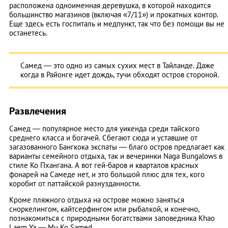
расположена одноименная деревушка, в которой находится
большинство магазинов (включая «7/11») и прокатных контор.
Еще здесь есть госпиталь и медпункт, так что без помощи вы не
останетесь.
Самед ― это одно из самых сухих мест в Тайланде. Даже
когда в Районге идет дождь, тучи обходят остров стороной.
Развлечения
Самед ― популярное место для уикенда среди тайского
среднего класса и богачей. Сбегают сюда и уставшие от
загазованного Бангкока экспаты ― благо остров предлагает как
варианты семейного отдыха, так и вечеринки Naga Bungalows в
стиле Ко Пхангана. А вот гей-баров и кварталов красных
фонарей на Самеде нет, и это большой плюс для тех, кого
коробит от паттайской разнузданности.
Кроме пляжного отдыха на острове можно заняться
сноркелингом, кайтсерфингом или рыбалкой, и конечно,
познакомиться с природными богатствами заповедника Khao
Laem Ya ― Mu Ko Samed.