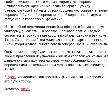
сообщении королевского двора говорится, что Король
Вачиралонгкорн «решил именовать генерала Сутхиду
Вачиралонгкорн На Аюдхья, свою королевскую соправительницу
Королевой Сутхидой и предоставить ей королевский титул и
статус члена королевской фамилии».
На свадебной церемонии жених был облачен в белую военную
униформу, а невеста — в розовое шелковое платье. Свадьба
состоялась в тронном зале королевской резиденции в Бангкоке
1 мая. Свидетелями были младшая сестра монарха принцесса
Сириндхорн и глава Тайного совета генерал Прем Тинсуланонда.
Отныне на королеву будет распространяться защита законом от
любых проявлений неуважения к членам королевской семьи. И 
данном случае закон весьма суров — оскорбление Короля,
Королевы или наследника трона может повлечь заключение до
15 лет.
А
здесь
мы делились интересными фактами о жизни Короля и
его пути к трону.
Источник:
mk.ru.