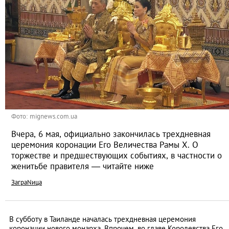
Фото: mignews.com.ua
Вчера, 6 мая, официально закончилась трехдневная
церемония коронации Его Величества Рамы Х. О
торжестве и предшествующих событиях, в частности о
женитьбе правителя — читайте ниже
ЗаграNица
В субботу в Таиланде началась трехдневная церемония
коронации нового монарха. Впрочем, во главе Королевства Его