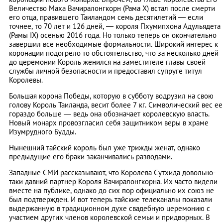
Величество Маха Вачиралонгкорн (Рама Х) встал после смерти
его отца, правившего Таиландом семь десятилетий — если
точнее, то 70 лет и 126 дней, — короля Пхумипхона Адульядета
(Рамы IX) осенью 2016 года. Но только теперь он окончательно
завершил все необходимые формальности. Широкий интерес к
коронации подогрело то обстоятельство, что за несколько дней
до церемонии Король женился на заместителе главы своей
службы личной безопасности и предоставил супруге титул
Королевы.
Большая корона Победы, которую в субботу водрузил на свою
голову Король Таиланда, весит более 7 кг. Символический вес ее
гораздо больше — ведь она обозначает королевскую власть.
Новый монарх провозгласил себя защитником веры в храме
Изумрудного Будды.
Нынешний тайский король был уже трижды женат, однако
предыдущие его браки заканчивались разводами.
Западные СМИ рассказывают, что Королева Сутхида довольно-
таки давний партнер Короля Вачиралонгкорна. Их часто видели
вместе на публике, однако до сих пор официально их союз не
был подтвержден. И вот теперь тайские телеканалы показали
выдержанную в традиционном духе свадебную церемонию с
участием других членов королевской семьи и придворных. В