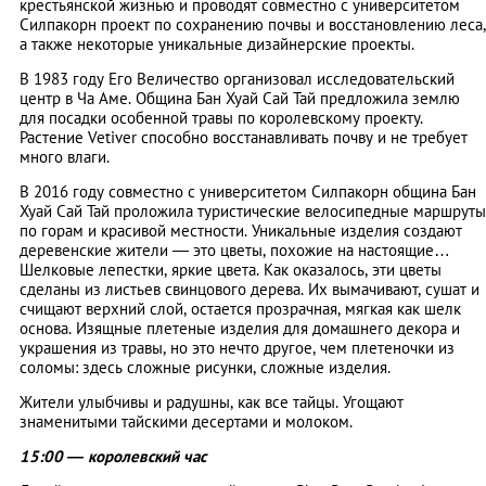
крестьянской жизнью и проводят совместно с университетом
Силпакорн проект по сохранению почвы и восстановлению леса,
а также некоторые уникальные дизайнерские проекты.
В 1983 году Его Величество организовал исследовательский
центр в Ча Аме. Община Бан Хуай Сай Тай предложила землю
для посадки особенной травы по королевскому проекту.
Растение Vetiver способно восстанавливать почву и не требует
много влаги.
В 2016 году совместно с университетом Силпакорн община Бан
Хуай Сай Тай проложила туристические велосипедные маршруты
по горам и красивой местности. Уникальные изделия создают
деревенские жители — это цветы, похожие на настоящие…
Шелковые лепестки, яркие цвета. Как оказалось, эти цветы
сделаны из листьев свинцового дерева. Их вымачивают, сушат и
счищают верхний слой, остается прозрачная, мягкая как шелк
основа. Изящные плетеные изделия для домашнего декора и
украшения из травы, но это нечто другое, чем плетеночки из
соломы: здесь сложные рисунки, сложные изделия.
Жители улыбчивы и радушны, как все тайцы. Угощают
знаменитыми тайскими десертами и молоком.
15:00 — королевский час