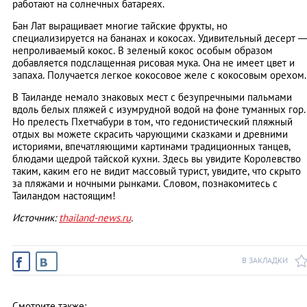
работают на солнечных батареях.
Бан Лат выращивает многие тайские фрукты, но
специализируется на бананах и кокосах. Удивительный десерт 
непроливаемый кокос. В зеленый кокос особым образом
добавляется подслащенная рисовая мука. Она не имеет цвет и
запаха. Получается легкое кокосовое желе с кокосовым орехом.
В Таиланде немало знаковых мест с безупречными пальмами
вдоль белых пляжей с изумрудной водой на фоне туманных гор.
Но прелесть Пхетчабури в том, что гедонистический пляжный
отдых вы можете скрасить чарующими сказками и древними
историями, впечатляющими картинами традиционных танцев,
блюдами щедрой тайской кухни. Здесь вы увидите Королевство
таким, каким его не видит массовый турист, увидите, что скрыто
за пляжами и ночными рынками. Словом, познакомитесь с
Таиландом настоящим!
Источник:
thailand-news.ru
.
В ЗАКЛАДКИ
Смотрите также: