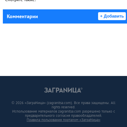
Комментарии
+ Добавить
© 2026 «ЗаграNица» (zagranitsa.com). Все права защищены. All
rights reserved.
Использование материалов zagranitsa.com разрешено только с
предварительного согласия правообладателей.
Правила пользования порталом «ЗаграNица»