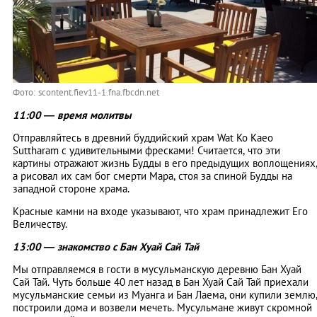
Фото: scontent.fiev11-1.fna.fbcdn.net
11:00 — время молитвы
Отправляйтесь в древний буддийский храм Wat Ko Kaeo
Suttharam с удивительными фресками! Считается, что эти
картины отражают жизнь Будды в его предыдущих воплощениях
а рисовал их сам бог смерти Мара, стоя за спиной Будды на
западной стороне храма.
Красные камни на входе указывают, что храм принадлежит Его
Величеству.
13:00 — знакомство с Бан Хуай Сай Тай
Мы отправляемся в гости в мусульманскую деревню Бан Хуай
Сай Тай. Чуть больше 40 лет назад в Бан Хуай Сай Тай приехали
мусульманские семьи из Муанга и Бан Лаема, они купили землю
построили дома и возвели мечеть. Мусульмане живут скромной