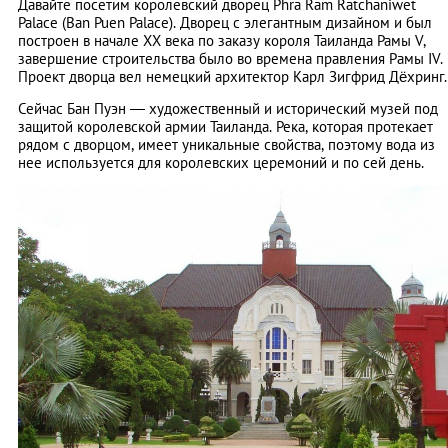
Давайте посетим королевский дворец Phra Ram Ratchaniwet
Palace (Ban Puen Palace). Дворец с элегантным дизайном и был
построен в начале XX века по заказу короля Таиланда Рамы V,
завершение строительства было во времена правления Pамы IV.
Проект дворца вел немецкий архитектор Карл Зигфрид Дёхринг.
Сейчас Бан Пуэн — художественный и исторический музей под
защитой королевской армии Таиланда. Река, которая протекает
рядом с дворцом, имеет уникальные свойства, поэтому вода из
нее используется для королевских церемоний и по сей день.