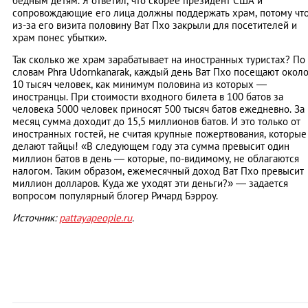
бедным детям. Я ответил, что скорее президент США и
сопровождающие его лица должны поддержать храм, потому чт
из-за его визита половину Ват Пхо закрыли для посетителей и
храм понес убытки».
Так сколько же храм зарабатывает на иностранных туристах? По
словам Phra Udornkanarak, каждый день Ват Пхо посещают окол
10 тысяч человек, как минимум половина из которых —
иностранцы. При стоимости входного билета в 100 батов за
человека 5000 человек приносят 500 тысяч батов ежедневно. За
месяц сумма доходит до 15,5 миллионов батов. И это только от
иностранных гостей, не считая крупные пожертвования, которые
делают тайцы! «В следующем году эта сумма превысит один
миллион батов в день — которые, по-видимому, не облагаются
налогом. Таким образом, ежемесячный доход Ват Пхо превысит
миллион долларов. Куда же уходят эти деньги?» — задается
вопросом популярный блогер Ричард Бэрроу.
Источник:
pattayapeople.ru
.