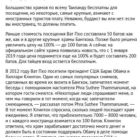
Большинство храмов по всему Таиланду бесплатны для
посещения, но некоторые, самые крупные, взимают с
иностранных туристов плату. Неважно, буддист вы или нет: если
вы иностранец, то должны платить.
Раньше стоимость посещения Ват Пхо составляла 50 батов: как
же, как и в другие крупные храмы Бангкока. Позже было решено
увеличить цену на 100% — до 100 батов. А сейчас на
официальном сайте храма появилась новость, что с 1 января
2019 года цена поднимется еще на 100% и будет составлять 200
батов. Для тайцев вход остается бесплатным.
В 2012 году Ват Пхо посетили президент США Барак Обама и
Хиллари Клинтон. Один из самых популярных снимков,
сделанных во время их визита в Бангкок, запечатлел момент
беседы с помощником настоятеля Phra Suthee Thammanuwat, на
котором гости смеются. «Некоторые люди спрашивают меня, о
чем мы говорили в тот момент, когда нас запечатлели
смеющимися, — рассказал потом Phra Suthee Thammanuwat. —
В тот момент Клинтон спросила, сколько людей посещает храм
ежедневно. Я ответил, что приблизительно 7000 – 8000 человек,
и с каждого иностранца взимается по 100 батов. Клинтон
ответила, что храм зарабатывает достаточно много денег и
должен быть в состоянии поддержать Обаму в деле помощи