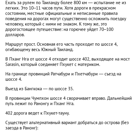
Ехать за рулем по Таиланду более 800 км — испытание не из
легких. Это 10–11 часов пути. Хотя дороги в прекрасном
состоянии, местные официальные и неписанные правила
поведения на дорогах могут существенно осложнить поездку
человеку, который с ними не знаком. К тому же, это
дорогостоящее путешествие: на горючее уйдет 70–100
долларов.
Маршрут прост. Основная его часть проходит по шоссе 4,
огибающему весь Южный Таиланд.
В Пханг Нга от шоссе 4 отходит шоссе 402, выходящее на мост
Sarasin, который соединяет Пхукет с материком.
На границе провинций Ратчабури и Пхетчабури — съезд на
шоссе 4.
Выезд из Бангкока — по шоссе 35.
В провинции Чумпхон шоссе 4 сворачивает вправо. Дальнейший
путь лежит по Ранонгу и Пханг Нга.
402 дорога ведет к Пхукет-тауну.
Существует альтернативный вариант добраться до острова (без
заезда в Ранонг):