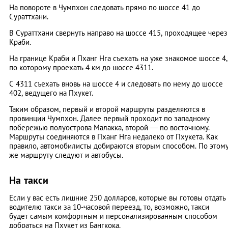
На повороте в Чумпхон следовать прямо по шоссе 41 до
Сураттхани.
В Сураттхани свернуть направо на шоссе 415, проходящее через
Краби.
На границе Краби и Пханг Нга съехать на уже знакомое шоссе 4,
по которому проехать 4 км до шоссе 4311.
С 4311 съехать вновь на шоссе 4 и следовать по нему до шоссе
402, ведущего на Пхукет.
Таким образом, первый и второй маршруты разделяются в
провинции Чумпхон. Далее первый проходит по западному
побережью полуострова Малакка, второй — по восточному.
Маршруты соединяются в Пханг Нга недалеко от Пхукета. Как
правило, автомобилисты добираются вторым способом. По этом
же маршруту следуют и автобусы.
На такси
Если у вас есть лишние 250 долларов, которые вы готовы отдать
водителю такси за 10-часовой переезд, то, возможно, такси
будет самым комфортным и персонализированным способом
добраться на Пхукет из Бангкока.