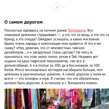
6
О самом дорогом
Полностью одеваюсь на ночном рынке
Теппразита
. Все
знакомые девчонки спрашивают — а это что за вещь, а это что з
бренд, а это откуда? Ожидают услышать, в каких магазинах
брала, очень наряды и композиции мои нравятся. И что я им
скажу? «Нуу, девочки, это от неизвестных тайских
дизайнеров....» и загадочные глаза сделаю? Не могу ж
признаться, что «так низко пала», уехав в Тай. Недавно вот
ходили на одно пафосное мероприятие, там все в
дольчегабанах. А я в платье за 200, да в босоножках за 500
батов. Итого восхищенных взглядов насобирала больше, чем
девчонки в оригинальных шанелях. А самое дорогое у меня из
всего — это телефон и муж. Я считаю, что это обязательно
должно быть дорогим. А остальное и с Теппразита можно.