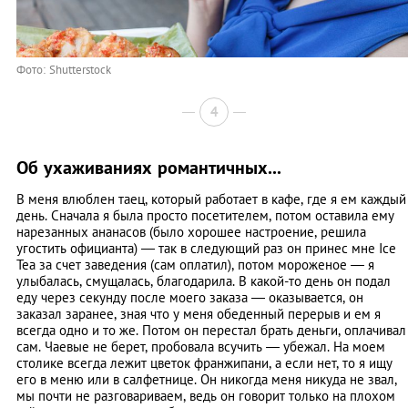
Фото: Shutterstock
4
Об ухаживаниях романтичных...
В меня влюблен таец, который работает в кафе, где я ем каждый
день. Сначала я была просто посетителем, потом оставила ему
нарезанных ананасов (было хорошее настроение, решила
угостить официанта) — так в следующий раз он принес мне Ice
Tea за счет заведения (сам оплатил), потом мороженое — я
улыбалась, смущалась, благодарила. В какой-то день он подал
еду через секунду после моего заказа — оказывается, он
заказал заранее, зная что у меня обеденный перерыв и ем я
всегда одно и то же. Потом он перестал брать деньги, оплачивал
сам. Чаевые не берет, пробовала всучить — убежал. На моем
столике всегда лежит цветок франжипани, а если нет, то я ищу
его в меню или в салфетнице. Он никогда меня никуда не звал,
мы почти не разговариваем, ведь он говорит только на плохом