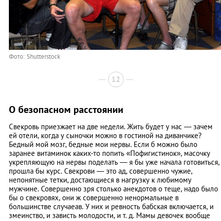
Фото: Shutterstock
12
О безопасном расстоянии
Свекровь приезжает на две недели. Жить будет у нас — зачем
ей отели, когда у сыночки можно в гостиной на диванчике?
Бедный мой мозг, бедные мои нервы. Если б можно было
заранее витаминок каких-то попить «Пофигистинок», масочку
укрепляющую на нервы поделать — я бы уже начала готовиться,
прошла бы курс. Свекрови — это ад, совершенно чужие,
непонятные тетки, достающиеся в нагрузку к любимому
мужчине. Совершенно зря столько анекдотов о теще, надо было
бы о свекровях, они ж совершенно ненормальные в
большинстве случаеав. У них и ревность бабская включается, и
змеинство, и зависть молодости, и т. д. Мамы девочек вообще