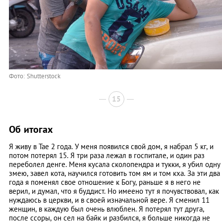
Фото: Shutterstock
15
Об итогах
Я живу в Тае 2 года. У меня появился свой дом, я набрал 5 кг, и
потом потерял 15. Я три раза лежал в госпитале, и один раз
переболел денге. Меня кусала сколопендра и тукки, я убил одну
змею, завел кота, научился готовить том ям и том кха. За эти два
года я поменял свое отношение к Богу, раньше я в него не
верил, и думал, что я буддист. Но имеено тут я почувствовал, как
нуждаюсь в церкви, и в своей изначальной вере. Я сменил 11
женщин, в каждую был очень влюблен. Я потерял тут друга,
после ссоры, он сел на байк и разбился, я больше никогда не