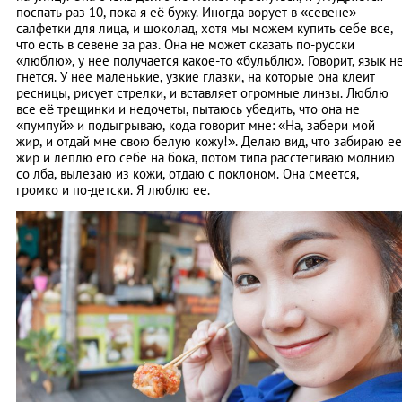
поспать раз 10, пока я её бужу. Иногда ворует в «севене»
салфетки для лица, и шоколад, хотя мы можем купить себе все,
что есть в севене за раз. Она не может сказать по-русски
«люблю», у нее получается какое-то «бульблю». Говорит, язык н
гнется. У нее маленькие, узкие глазки, на которые она клеит
ресницы, рисует стрелки, и вставляет огромные линзы. Люблю
все её трещинки и недочеты, пытаюсь убедить, что она не
«пумпуй» и подыгрываю, кода говорит мне: «На, забери мой
жир, и отдай мне свою белую кожу!». Делаю вид, что забираю ее
жир и леплю его себе на бока, потом типа расстегиваю молнию
со лба, вылезаю из кожи, отдаю с поклоном. Она смеется,
громко и по-детски. Я люблю ее.