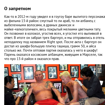
О запретном
Как-то в 2012-м году увидел я в гоугоу баре вылитого персонажа
из фильма 13-й район: смуглый то ли араб, то ли албанец с
выбеленными волосами, в драных джинсах и
майке-«алкоголичке», весь покрытый мелкими цветными тату.
Он позвонил в колокол, угостив всех, я угостил его выпивкой в
ответ. В итоге он забрал трех баргерл, и мы отправились в отель
неподалеку под названием Right spot. После акта с баргерл он
достал из шкафа большую плитку гашиша, грамм 50, и айса
столько же. Почти оптовая партия оказалась у него в шкафу!
Парень оказался косовским албанцем, живущим в Марселе, так
что про 13-й район я оказался прав.