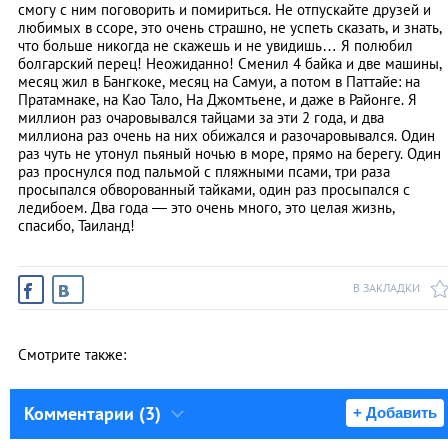
смогу с ним поговорить и помириться. Не отпускайте друзей и
любимых в ссоре, это очень страшно, не успеть сказать, и знать,
что больше никогда не скажешь и не увидишь… Я полюбил
болгарский перец! Неожиданно! Сменил 4 байка и две машины,
месяц жил в Бангкоке, месяц на Самуи, а потом в Паттайе: на
Пратамнаке, на Као Тало, На Джомтьене, и даже в Районге. Я
миллион раз очаровывался тайцами за эти 2 года, и два
миллиона раз очень на них обижался и разочаровывался. Один
раз чуть не утонул пьяный ночью в море, прямо на берегу. Один
раз проснулся под пальмой с пляжными псами, три раза
просыпался обворованный тайками, один раз просыпался с
ледибоем. Два года — это очень много, это целая жизнь,
спасибо, Таиланд!
В ЗАКЛАДКИ
Смотрите также:
Комментарии (3)
+ Добавить