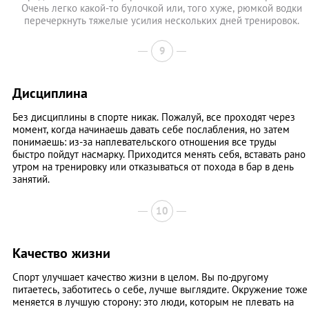
Очень легко какой-то булочкой или, того хуже, рюмкой водки
перечеркнуть тяжелые усилия нескольких дней тренировок.
9
Дисциплина
Без дисциплины в спорте никак. Пожалуй, все проходят через
момент, когда начинаешь давать себе послабления, но затем
понимаешь: из-за наплевательского отношения все труды
быстро пойдут насмарку. Приходится менять себя, вставать рано
утром на тренировку или отказываться от похода в бар в день
занятий.
10
Качество жизни
Спорт улучшает качество жизни в целом. Вы по-другому
питаетесь, заботитесь о себе, лучше выглядите. Окружение тоже
меняется в лучшую сторону: это люди, которым не плевать на