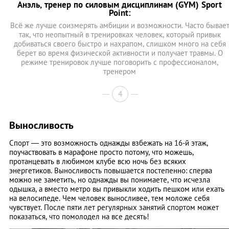
Анэль, тренер по силовым дисциплинам (GYM) Sport
Point:
Всё же лучше соизмерять амбиции и возможности. Часто бывае
так, что неопытный в тренировках человек, который привык
добиваться своего быстро и нахрапом, слишком много на себя
берет во время физической активности и получает травмы. О
режиме тренировок лучше поговорить с профессионалом,
тренером
4
Выносливость
Спорт — это возможность однажды взбежать на 16-й этаж,
поучаствовать в марафоне просто потому, что можешь,
протанцевать в любимом клубе всю ночь без всяких
энергетиков. Выносливость повышается постепенно: сперва
можно не заметить, но однажды вы понимаете, что исчезла
одышка, а вместо метро вы привыкли ходить пешком или ехать
на велосипеде. Чем человек выносливее, тем моложе себя
чувствует. После пяти лет регулярных занятий спортом может
показаться, что помолодел на все десять!