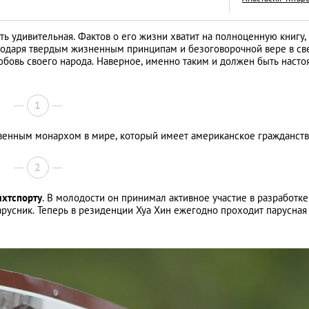
ь удивительная. Фактов о его жизни хватит на полноценную книгу, 
агодаря твердым жизненным принципам и безоговорочной вере в св
бовь своего народа. Наверное, именно таким и должен быть наст
Год обезьяны: пят
пожеланиями от 
1
LIFESTYLE
венным монархом в мире, который имеет американское гражданств
2
яхтспорту
. В молодости он принимал активное участие в разработке
арусник. Теперь в резиденции Хуа Хин ежегодно проходит парусная