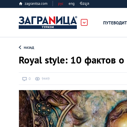
zagranitsa.com
рус
eng
ข้อมูล
ПУТЕВОДИТ
Loading...
НАЗАД
Royal style: 10 фактов 
0
9449
Алматы
Астана
Афины