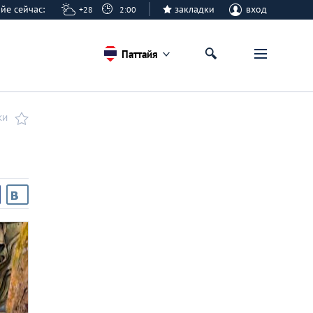
тайе сейчас:
закладки
вход
+28
2:00
Паттайя
КИ