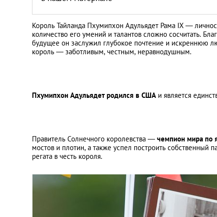
Король Тайланда Пхумипхон Адульядет Рама IX — личност
количество его умений и талантов сложно сосчитать. Бл
будущее он заслужил глубокое почтение и искреннюю лю
король — заботливым, честным, неравнодушным.
Пхумипхон Адульядет родился в США
и является единст
Правитель Солнечного королевства —
чемпион мира по 
мостов и плотин, а также успел построить собственный п
регата в честь короля.