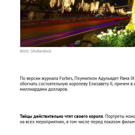
Фото: Shutterstock
По версии журнала Forbes, Пхумипхон Адульядет Рама I
обогнать состоятельную королеву Елизавету II, причем в
миллиардами долларов.
Тайцы действительно чтят своего короля
. Портреты мона
на всех мероприятиях, в том числе перед показом фильм