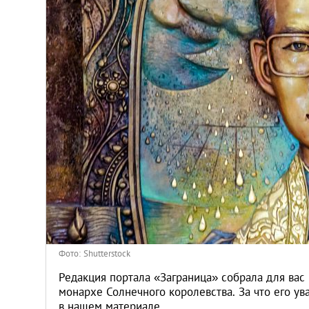
Киев
Лондон
Лос-Анджелес
Москва
Париж
Паттайя
Пхукет
Фото: Shutterstock
Санкт-Петербург
Редакция портала «Заграница» собрала для вас
монархе Солнечного королевства. За что его у
в нашем материале