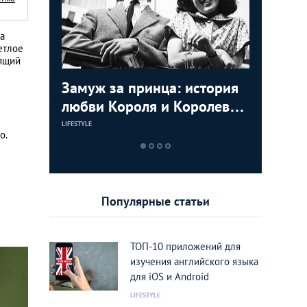
а
етлое
оящий
ь видео с
Замуж за принца: история
Маха Ча
Мудрост
мартышек
любви Короля и Королевы
Принцес
советов
Тайланда
пригодя
LIFESTYLE
LIFESTYLE
LIFESTYLE
о.
Популярные статьи
ТОП-10 приложений для
изучения английского языка
для iOS и Android
LIFESTYLE