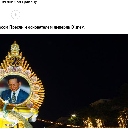
егаций за границу.
6
исом Пресли и основателем империи Disney
.