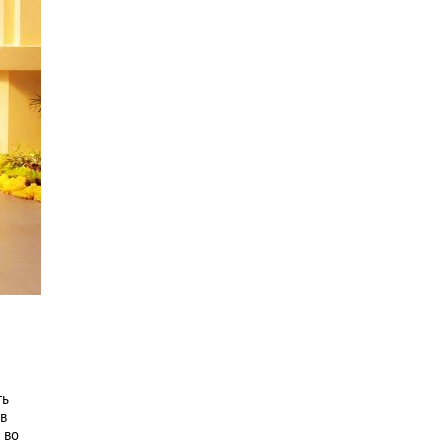
ть
 в
 во