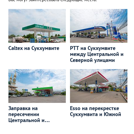
АЗАД
Caltex на Сукхумвите
PTT на Сукхумвите
между Центральной и
Северной улицами
Заправка на
Esso на перекрестке
пересечении
Сукхумвита и Южной
Центральной и
Сукхумвита