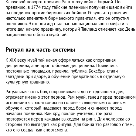
Ключевой поворот произошёл в эпоху войн с Бирмой. По
преданию, в 1774 году тайские пленники получили шанс выйти
на поединок против бирманских бойцов. Результат сражения
настолько впечатлил бирманского правителя, что он отпустил
пленников. Этот эпизод стал частью национального мифа и в
итоге дал начало празднику, который Таиланд отмечает как День
национального бокса муай тай.
Ритуал как часть системы
К XIX веку муай тай начал оформляться как спортивная
дисциплина, а не просто боевая дисциплина. Появились
постоянные площадки, правила, публика. Боксёры стали
звёздами при дворе, а обучение превратилось в отдельную
культурную традицию.
Ритуальная часть боя, сохранившаяся до сегодняшнего дня,
отражает именно этот период. Рам муай, танец перед поединком
исполняется с монгконом на голове - священным головным
обручем, который надевают перед боем и снимают перед
началом поединка. Вай кру, поклон учителю, три раза
повторяется перед каждым выходом на ринг. Для человека со
стороны это выглядит как ритуал. Для бойца это разговор с тем,
кто его создал как спортсмена.