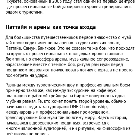
Пхукете, основанный в 2003 году, стал одним из первых центров
где профессиональные бойцы мирового уровня тренировались
рядом с туристами.
Паттайя и арены как точка входа
Для большинства путешественников первое знакомство с муай
тай происходит именно на аренах в туристических зонах,
Паттайе, Самуи, Бангкоке. Это не совсем те же бои, что проходят
на крупных профессиональных площадках вроде стадиона
Люмпини, но атмосфера арены, музыкальное сопровождение,
нарастающее вместе с темпом боя, ритуал рам муай перед
поединком позволяют почувствовать логику спорта, а не просто
посмотреть на удары.
Разница между туристическим шоу и профессиональным боем
примерно такая же, как между экскурсией на кофейную
плантацию и работой трейдера на бирже: поверхность одна,
глубина разная. Те, кто хочет понять второй уровень, обычно
начинают следить за турнирами ONE Championship,
международным профессиональным промоушеном,
транслирующим бои муай тай по всему миру.. Здесь история,
начавшаяся в деревенских поединках, встречается с
многомиллионной аудиторией, и ни ритуалы, ни философия из
неё никуда не делись.