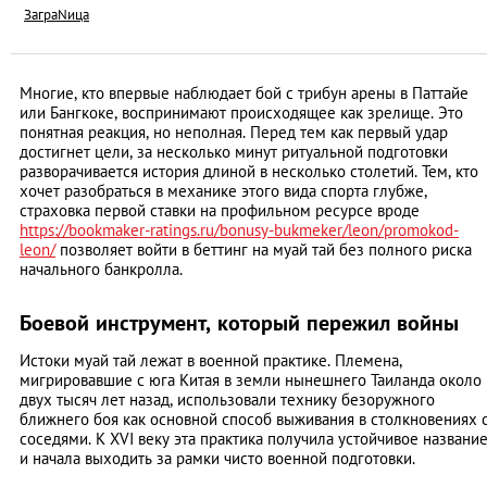
ЗаграNица
Многие, кто впервые наблюдает бой с трибун арены в Паттайе
или Бангкоке, воспринимают происходящее как зрелище. Это
понятная реакция, но неполная. Перед тем как первый удар
достигнет цели, за несколько минут ритуальной подготовки
разворачивается история длиной в несколько столетий. Тем, кто
хочет разобраться в механике этого вида спорта глубже,
страховка первой ставки на профильном ресурсе вроде
https://bookmaker-ratings.ru/bonusy-bukmeker/leon/promokod-
leon/
позволяет войти в беттинг на муай тай без полного риска
начального банкролла.
Боевой инструмент, который пережил войны
Истоки муай тай лежат в военной практике. Племена,
мигрировавшие с юга Китая в земли нынешнего Таиланда около
двух тысяч лет назад, использовали технику безоружного
ближнего боя как основной способ выживания в столкновениях 
соседями. К XVI веку эта практика получила устойчивое названи
и начала выходить за рамки чисто военной подготовки.