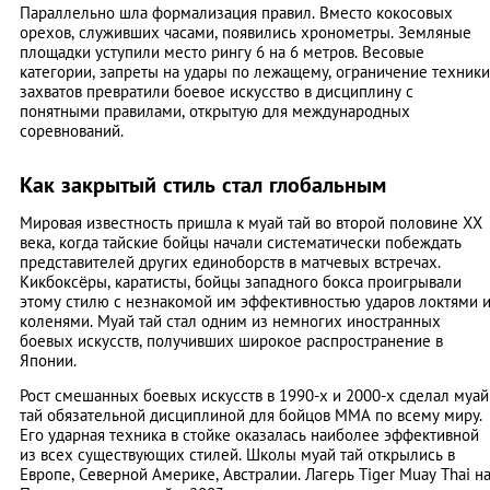
Параллельно шла формализация правил. Вместо кокосовых
орехов, служивших часами, появились хронометры. Земляные
площадки уступили место рингу 6 на 6 метров. Весовые
категории, запреты на удары по лежащему, ограничение техники
захватов превратили боевое искусство в дисциплину с
понятными правилами, открытую для международных
соревнований.
Как закрытый стиль стал глобальным
Мировая известность пришла к муай тай во второй половине XX
века, когда тайские бойцы начали систематически побеждать
представителей других единоборств в матчевых встречах.
Кикбоксёры, каратисты, бойцы западного бокса проигрывали
этому стилю с незнакомой им эффективностью ударов локтями 
коленями. Муай тай стал одним из немногих иностранных
боевых искусств, получивших широкое распространение в
Японии.
Рост смешанных боевых искусств в 1990-х и 2000-х сделал муай
тай обязательной дисциплиной для бойцов MMA по всему миру.
Его ударная техника в стойке оказалась наиболее эффективной
из всех существующих стилей. Школы муай тай открылись в
Европе, Северной Америке, Австралии. Лагерь Tiger Muay Thai н