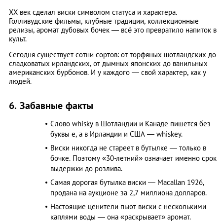
XX век сделал виски символом статуса и характера.
Голливудские фильмы, клубные традиции, коллекционные
релизы, аромат дубовых бочек — всё это превратило напиток в
культ.
Сегодня существует сотни сортов: от торфяных шотландских до
сладковатых ирландских, от дымных японских до ванильных
американских бурбонов. И у каждого — свой характер, как у
людей.
6. Забавные факты
Слово whisky в Шотландии и Канаде пишется без
буквы e, а в Ирландии и США — whiskey.
Виски никогда не стареет в бутылке — только в
бочке. Поэтому «30-летний» означает именно срок
выдержки до розлива.
Самая дорогая бутылка виски — Macallan 1926,
продана на аукционе за 2,7 миллиона долларов.
Настоящие ценители пьют виски с несколькими
каплями воды — она «раскрывает» аромат.