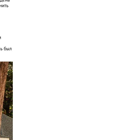
нить
м
ль был