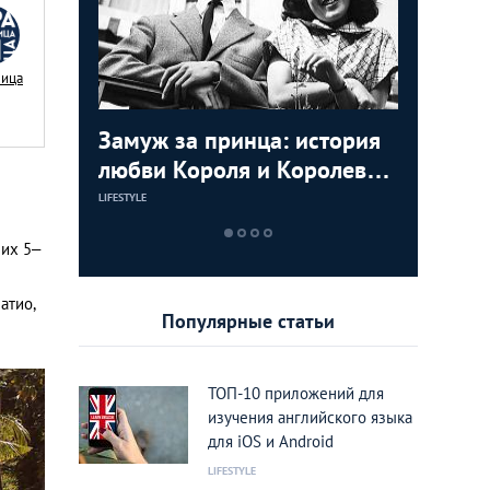
Nица
ь видео с
Замуж за принца: история
Маха Ча
Мудрост
мартышек
любви Короля и Королевы
Принцес
советов
Тайланда
пригодя
LIFESTYLE
LIFESTYLE
LIFESTYLE
них 5–
атио,
Популярные статьи
ТОП-10 приложений для
изучения английского языка
для iOS и Android
LIFESTYLE