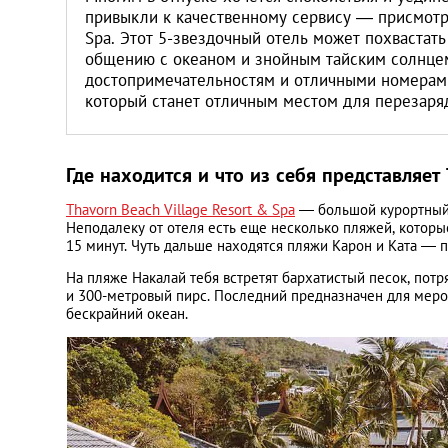
привыкли к качественному сервису — присмотри
Spa. Этот 5-звездочный отель может похвастат
общению с океаном и знойным тайским солнцем
достопримечательностям и отличными номерами
который станет отличным местом для перезаря
Где находится и что из себя представляет 
Thavorn Beach Village Resort & Spa
— большой курортный 
Неподалеку от отеля есть еще несколько пляжей, которы
15 минут. Чуть дальше находятся пляжи Карон и Ката — 
На пляже Накалай тебя встретят бархатистый песок, пот
и 300-метровый пирс. Последний предназначен для мероп
бескрайний океан.