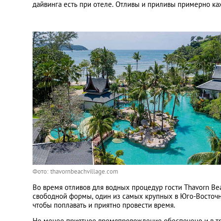
дайвинга есть при отеле. Отливы и приливы примерно ка
Фото: thavornbeachvillage.com
Во время отливов для водных процедур гости Thavorn Bea
свободной формы, один из самых крупных в Юго-Восточн
чтобы поплавать и приятно провести время.
Не менее приятное времяпровождение обеспечено и в тр