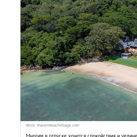
Киев
Лондон
Лос-Анджелес
Москва
Париж
Паттайя
Пхукет
Санкт-Петербург
Фото: thavornbeachvillage.com
Многим в отпуске хочется спокойствия и уедине