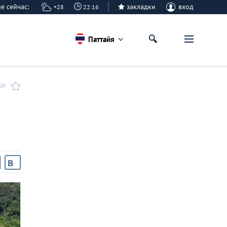
айе сейчас:
закладки
вход
+28
22:16
Паттайя
КИ