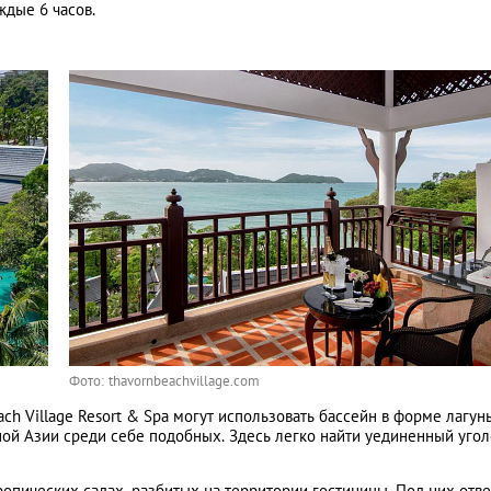
ждые 6 часов.
Фото: thavornbeachvillage.com
ch Village Resort & Spa могут использовать бассейн в форме лагун
ой Азии среди себе подобных. Здесь легко найти уединенный угол
опических садах, разбитых на территории гостиницы. Под них отв