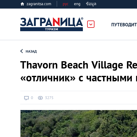
zagranitsa.com
рус
eng
ข้อมูล
ПУТЕВОДИТ
Loading...
НАЗАД
Thavorn Beach Village 
«отличник» с частными
Алматы
0
3275
Астана
Афины