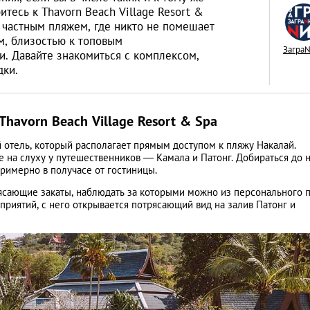
тесь к Thavorn Beach Village Resort &
ь частным пляжем, где никто не помешает
, близостью к топовым
Загра
. Давайте знакомиться с комплексом,
дки.
Год обезьяны: пят
пожеланиями от 
Thavorn Beach Village Resort & Spa
LIFESTYLE
отель, который располагает прямым доступом к пляжу Накалай.
е на слуху у путешественников — Камала и Патонг. Добираться до 
примерно в получасе от гостиницы.
рясающие закаты, наблюдать за которыми можно из персонального п
риятий, с него открывается потрясающий вид на залив Патонг и