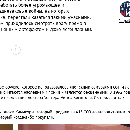
работать более угрожающее и
едневековые войны, на которых
ке, перестали казаться такими ужасными.
Загра
ам приходилось смотреть врагу прямо в
о ценным артефактом и даже легендарным.
Межкультурные бр
живется иностран
1
тайскими женами
LIFESTYLE
е оружие, которое использовалось японскими самураями сотни лет
ей считаются наследием Японии и являются бесценными. В 1992 год
из коллекции доктора Уолтера Эймса Комптона. Их продали за 8
м эпохи Камакуры, который продали за 418 000 долларов анонимн
оторый когда-либо покупали.