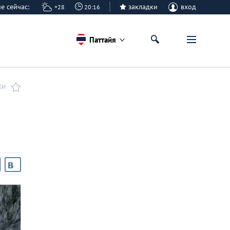
айе сейчас:
закладки
вход
+28
20:16
Паттайя
КИ