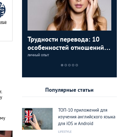
Nица
аки: как
Трудности перевода: 10
Замуж з
5 лучши
Тайланд 
цам с
особенностей отношений с
любви К
которые
лучшие 
тайками
Тайланд
Тайланд
ЛИЧНЫЙ ОПЫТ
LIFESTYLE
LIFESTYLE
LIFESTYLE
Популярные статьи
.
у
ТОП-10 приложений для
изучения английского языка
ому
для iOS и Android
LIFESTYLE