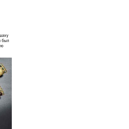
 шаху
н был
ую