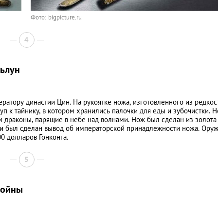
Фото: bigpicture.ru
4
ьлун
атору династии Цин. На рукоятке ножа, изготовленного из редкос
уп к тайнику, в котором хранились палочки для еды и зубочистки. 
м драконы, парящие в небе над волнами. Нож был сделан из золота
о и был сделан вывод об императорской принадлежности ножа. Ору
00 долларов Гонконга.
5
войны