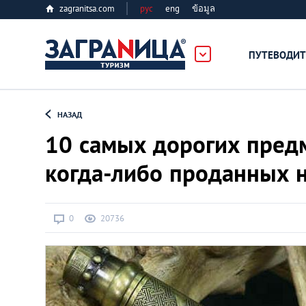
zagranitsa.com
рус
eng
ข้อมูล
ПУТЕВОДИТ
Loading...
НАЗАД
10 самых дорогих пред
когда-либо проданных 
Алматы
0
20736
Астана
Афины