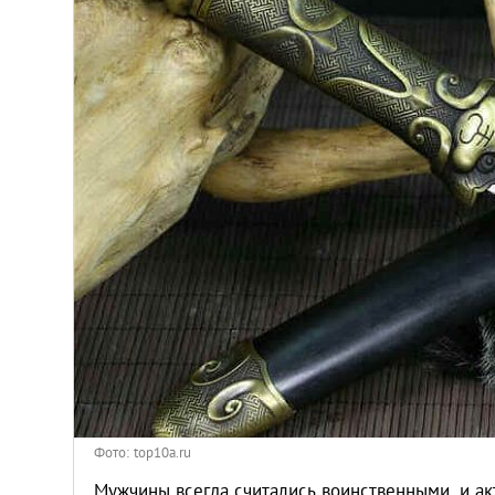
Киев
Лондон
Лос-Анджелес
Москва
Париж
Паттайя
Пхукет
Санкт-Петербург
Фото: top10a.ru
Мужчины всегда считались воинственными, и ак