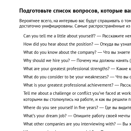
Подготовьте список вопросов, которые ва
Вероятнее всего, на интервью вас будут спрашивать о то
достаточно унифицированы. Самые распространённые из 
Can you tell me a little about yourself? — Расскажите н
How did you hear about the position? — Откуда вы узна
What do you know about the company? — Что вы знает
Why should we hire you? — Почему мы должны нанять (
What are your greatest professional strengths? — Какие
What do you consider to be your weaknesses? — Что вы
What is your greatest professional achievement? — Ра
Tell me about a challenge or conflict you’ve faced at wo
которыми вы столкнулись на работе, и как вы решили 
Where do you see yourself in five years? — Где вы видит
What’s your dream job? — Опишите работу своей мечты
What other companies are you interviewing with? — Вы