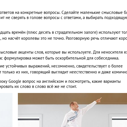
 ответов на конкретные вопросы. Сделайте маленькие смысловые б
ит не сверять в голове вопросы с ответами, а выбирать подходящу
дцать времён (плюс десять в страдательном залоге) используют то
, но насчёт королевы это не точно. Разговорную речь отличают кор
ысловые акценты слов, которые вы используете. Для неносителя я
ас формулировка может быть оскорбительной для собеседника.
ие устойчивых выражений, несомненно, свидетельствует о более
т только из них, говорящий выглядит неестественно и даже комично
оку Google вопрос на английском и посмотреть, какие варианты
овать их слово в слово всё же не стоит.