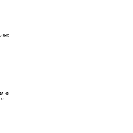
льные
дя из
 о