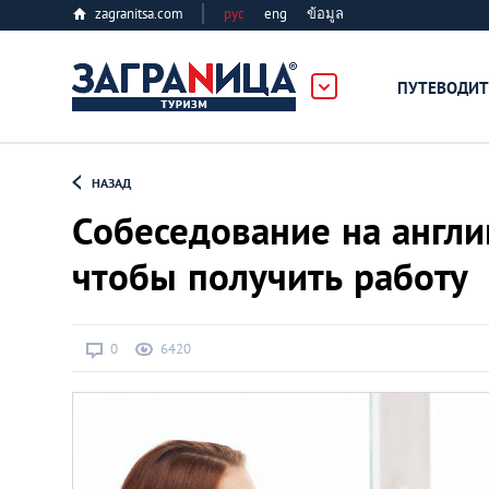
zagranitsa.com
рус
eng
ข้อมูล
ПУТЕВОДИТ
Loading...
НАЗАД
Собеседование на англи
чтобы получить работу
Алматы
0
6420
Астана
Афины