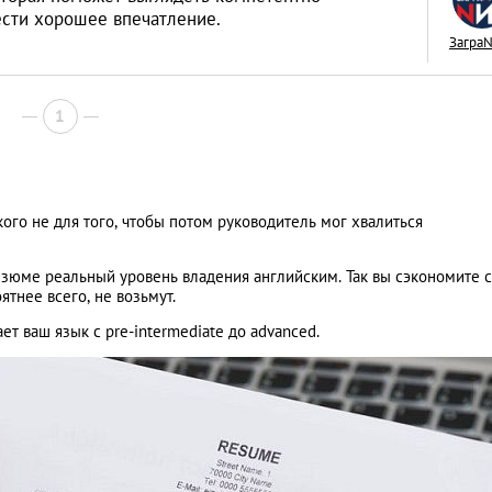
сти хорошее впечатление.
Загра
1
Межкультурные бр
живется иностран
тайскими женами
LIFESTYLE
ого не для того, чтобы потом руководитель мог хвалиться
резюме реальный уровень владения английским. Так вы сэкономите 
оятнее всего, не возьмут.
т ваш язык с pre-intermediate до advanced.