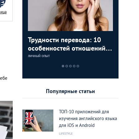
Nица
аки: как
Трудности перевода: 10
Замуж з
5 лучши
Тайланд 
цам с
особенностей отношений с
любви К
которые
лучшие 
тайками
Тайланд
Тайланд
ЛИЧНЫЙ ОПЫТ
LIFESTYLE
LIFESTYLE
LIFESTYLE
себе
Популярные статьи
ТОП-10 приложений для
изучения английского языка
для iOS и Android
LIFESTYLE