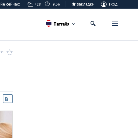
тайе сейчас:
закладки
вход
+28
9:36
Паттайя
КИ