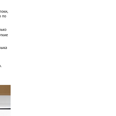
локи,
ю по
лько
откие
зыка
.