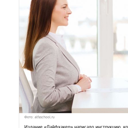
Киев
Лондон
Лос-Анджелес
Москва
Париж
Паттайя
Пхукет
Санкт-Петербург
Фото: alfaschool.ru
Издание «Лайфхакер» написало инструкцию, ко