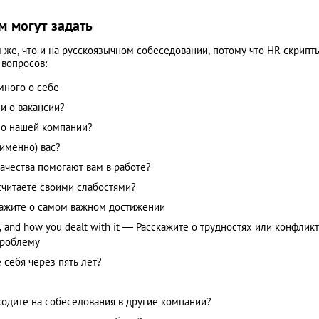
м могут задать
м же, что и на русскоязычном собеседовании, потому что HR-скрипт
вопросов:
емного о себе
ли о вакансии?
е о нашей компании?
именно) вас?
 качества помогают вам в работе?
 считаете своими слабостями?
сскажите о самом важном достижении
rk, and how you dealt with it — Расскажите о трудностях или конфликт
проблему
е себя через пять лет?
 ходите на собеседования в другие компании?