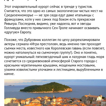
Этот очаровательный курорт сейчас в тренде у туристов.
Считается, что это одно из самых экологически чистых мест на
Средиземноморье — не зря сюда едут даже итальянцы с
французами, хотя у них самих под боком есть прекрасная
Ривьера. Последняя, видимо, уже надоела, вот и звезды
Голливуда вместо привычного Сен-Тропе начинают осваивать
«другую» Европу.
Похоже, что Дубровник коллегам по цеху разрекламировали
актеры сериала «Игра престолов», ведь именно там проходят
съемки места, известного как Королевская гавань (если повезет,
можно натолкнуться на съемочную группу!). Оно и понятно,
курорт уникальный: пятизвездочный шик и лазурная гладь моря
сочетается со средневековой атмосферой Старого города с
красными черепичными крышами, мощеными мостовыми,
узкими извилистыми улочками и лестницами, вырубленными в
камне.