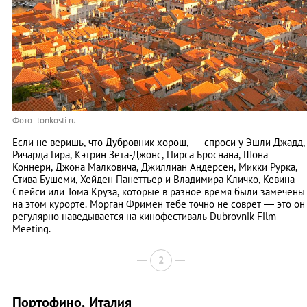
Фото: tonkosti.ru
Если не веришь, что Дубровник хорош, — спроси у Эшли Джадд,
Ричарда Гира, Кэтрин Зета-Джонс, Пирса Броснана, Шона
Коннери, Джона Малковича, Джиллиан Андерсен, Микки Рурка,
Стива Бушеми, Хейден Панеттьер и Владимира Кличко, Кевина
Спейси или Тома Круза, которые в разное время были замечены
на этом курорте. Морган Фримен тебе точно не соврет — это он
регулярно наведывается на кинофестиваль Dubrovnik Film
Meeting.
2
Портофино, Италия