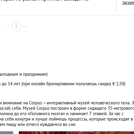
Загра
1
Межкультурные бр
живется иностран
тайскими женами
LIFESTYLE
о выходным и праздникам)
6 до 14 лет (при онлайн бронировании получаешь скидку € 1,50)
внимание на Corpus – интерактивный музей человеческого тела. 
о(-ой) себя. Музей Corpus построен в форме сидящего 35-метровог
лина до его «Головного мозга» и занимает 7 этажей. За час с
на себя изнутри и лучше поймешь процессы, которые происходят в
ем пищу или отчего нуждаемся во сне.