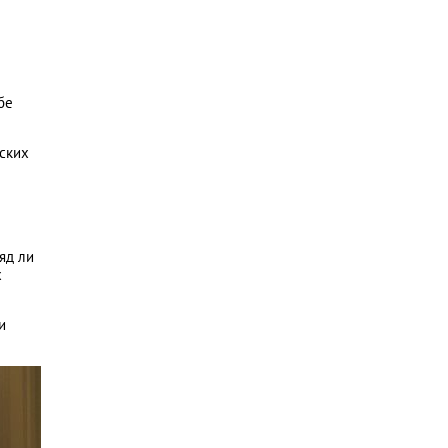
бе
ских
яд ли
х
и