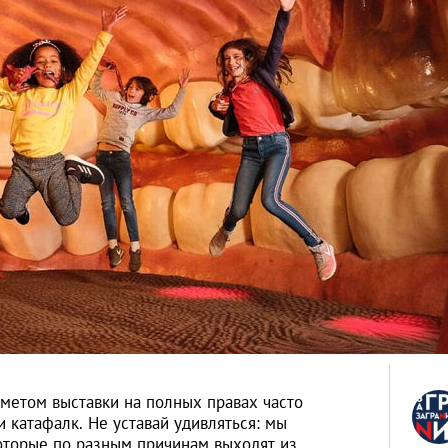
метом выставки на полных правах часто
и катафалк. Не уставай удивляться: мы
оторые по разным причинам выходят из