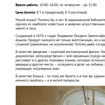
Время работы:
10.00–18.00, по четвергам – до 21.00
Цена билета:
€ 5 (стандартный), € 4 (льготный)
Музей языка? Почему бы и нет. В национальной библиоте
одному из наиболее известных и живучих искусственных 
хватит и часа.
Созданный в 1870-х годах Людвиком Лазарем Заменгофом
языков. Продукт оказался не только внеэтничным, но и к
сложной грамматики, ни исключений. Потому даже сегод
В качестве введения – короткий англоязычный фильм. Ч
документам, непосредственно с ней связанным (среди них
расскажут и о других плановых языках, которые использ
увидишь в другом месте, – эсперанто в деле: на тюбиках 
переводах популярных книг.
В качестве бонуса – по тому же билету и в том же здани
немного пройтись – и в музей папирусов.