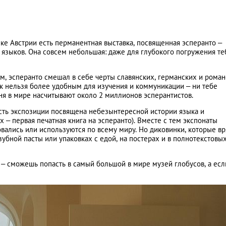
ке Австрии есть перманентная выставка, посвященная эсперанто –
языков. Она совсем небольшая: даже для глубокого погружения те
, эсперанто смешал в себе черты славянских, германских и роман
ак нельзя более удобным для изучения и коммуникации – ни тебе
ня в мире насчитывают около 2 миллионов эсперантистов.
асть экспозиции посвящена небезынтересной истории языка и
 – первая печатная книга на эсперанто). Вместе с тем экспонаты
овались или используются по всему миру. Но диковинки, которые вр
зубной пасты или упаковках с едой, на постерах и в полнотекстовы
и – сможешь попасть в самый большой в мире музей глобусов, а есл