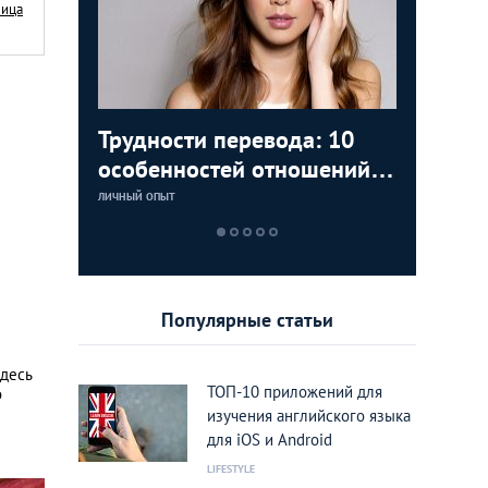
Nица
аки: как
Трудности перевода: 10
Замуж з
5 лучши
Тайланд 
цам с
особенностей отношений с
любви К
которые
лучшие 
тайками
Тайланд
Тайланд
ЛИЧНЫЙ ОПЫТ
LIFESTYLE
LIFESTYLE
LIFESTYLE
Популярные статьи
Здесь
ТОП-10 приложений для
о
изучения английского языка
для iOS и Android
LIFESTYLE