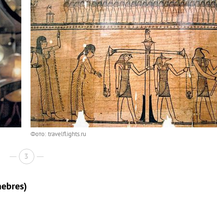
Фото: travelflights.ru
3
ebres)