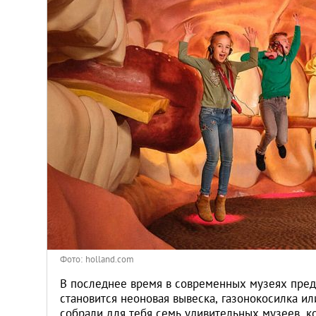
Киев
Лондон
Лос-Анджелес
Москва
Париж
Паттайя
Пхукет
Фото: holland.com
Санкт-Петербург
В последнее время в современных музеях пред
становится неоновая вывеска, газонокосилка ил
собрали для тебя семь удивительных музеев, к