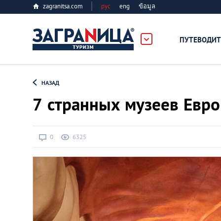
zagranitsa.com
рус
eng
ข้อมูล
ПУТЕВОДИТ
Loading...
НАЗАД
7 странных музеев Евр
0
6325
Алматы
Астана
Афины