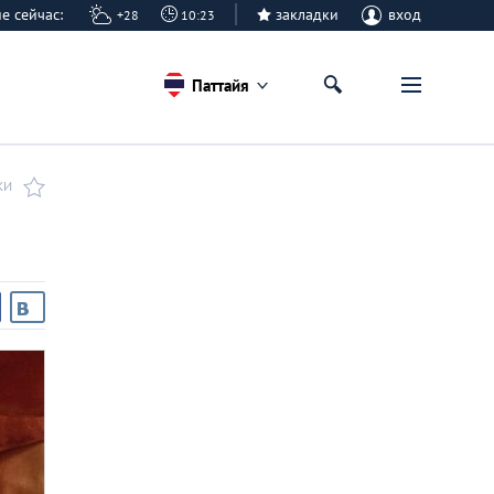
айе сейчас:
закладки
вход
+28
10:23
Паттайя
КИ