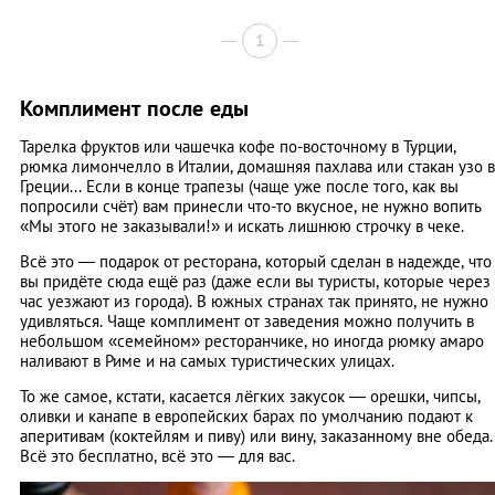
1
Комплимент после еды
Тарелка фруктов или чашечка кофе по-восточному в Турции,
рюмка лимончелло в Италии, домашняя пахлава или стакан узо в
Греции... Если в конце трапезы (чаще уже после того, как вы
попросили счёт) вам принесли что-то вкусное, не нужно вопить
«Мы этого не заказывали!» и искать лишнюю строчку в чеке.
Всё это — подарок от ресторана, который сделан в надежде, что
вы придёте сюда ещё раз (даже если вы туристы, которые через
час уезжают из города). В южных странах так принято, не нужно
удивляться. Чаще комплимент от заведения можно получить в
небольшом «семейном» ресторанчике, но иногда рюмку амаро
наливают в Риме и на самых туристических улицах.
То же самое, кстати, касается лёгких закусок — орешки, чипсы,
оливки и канапе в европейских барах по умолчанию подают к
аперитивам (коктейлям и пиву) или вину, заказанному вне обеда.
Всё это бесплатно, всё это — для вас.