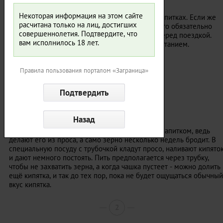
Фото: edition.cnn.com
Некоторая информация на этом сайте
Теперь вы знаете о некоторых экзотических напитках. Если же
расчитана только на лиц, достигших
страны, в которую вы собрались, нет в списке, то обязательно
совершеннолетия. Подтвердите, что
узнайте о ее главной национальном напитке перед поездкой.
вам исполнилось 18 лет.
Главное, набраться смелости перед таким испытанием.
Источник:
mport.ua
.
Правила пользования порталом «Заграница»
1
Тонгба, Непал
Любители пива могут точно насладиться этим напитком, ведь
делают его из проса, а само зерно несколько недель бродит. В
специальную посуду с трубочкой кладут просо, наливают кипято
и дают немного постоять. Пить предполагается через трубку,
чтобы не захватить зерна, а когда чашка пустеет - можно долить
ещё кипятка, и так до тех пор, пока не будет ощущаться обычный
вкус кипятка.
2