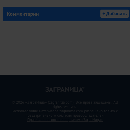
Комментарии
+ Добавить
© 2026 «ЗаграNица» (zagranitsa.com). Все права защищены. All
rights reserved.
Использование материалов zagranitsa.com разрешено только с
предварительного согласия правообладателей.
Правила пользования порталом «ЗаграNица»