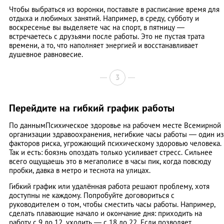
Чтобы выбраться из воронки, поставьте в расписание время для
отдыха и любимых занятий. Например, в среду, субботу и
воскресенье вы выделяете час на спорт, в пятницу —
встречаетесь с друзьями после работы. Это не пустая трата
времени, а то, что наполняет энергией и восстанавливает
душевное равновесие.
3
Перейдите на гибкий график работы
По даннымПсихическое здоровье на рабочем месте Всемирной
организации здравоохранения, негибкие часы работы — один из
факторов риска, угрожающий психическому здоровью человека.
Так и есть: боязнь опоздать только усиливает стресс. Сильнее
всего ощущаешь это в мегаполисе в часы пик, когда повсюду
пробки, давка в метро и теснота на улицах.
Гибкий график или удалённая работа решают проблему, хотя
доступны не каждому. Попробуйте договориться с
руководителем о том, чтобы сместить часы работы. Например,
сделать плавающие начало и окончание дня: приходить на
работу с 9 до 12, уходить — с 18 до 22. Если позволяет