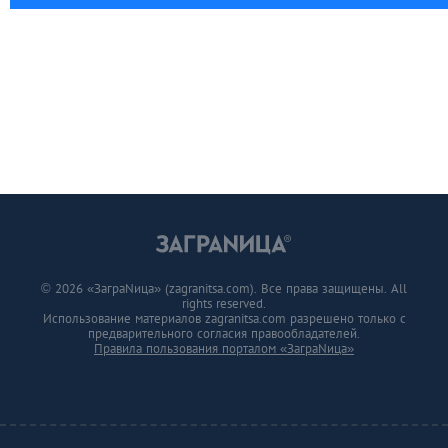
© 2026 «ЗаграNица» (zagranitsa.com). Все права защищены. All
rights reserved.
Использование материалов zagranitsa.com разрешено только с
предварительного согласия правообладателей.
Правила пользования порталом «ЗаграNица»