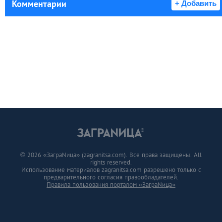
Комментарии
+ Добавить
© 2026 «ЗаграNица» (zagranitsa.com). Все права защищены. All
rights reserved.
Использование материалов zagranitsa.com разрешено только с
предварительного согласия правообладателей.
Правила пользования порталом «ЗаграNица»