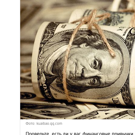
Киев
Лондон
Лос-Анджелес
Москва
Париж
Паттайя
Пхукет
Санкт-Петербург
Фото: kuaibao.qq.com
Проверьте, есть ли у вас финансовые привычки