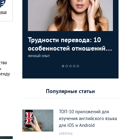
Nица
аки: как
Трудности перевода: 10
Замуж з
5 лучши
Тайланд 
цам с
особенностей отношений с
любви К
которые
лучшие 
тайками
Тайланд
Тайланд
ЛИЧНЫЙ ОПЫТ
LIFESTYLE
LIFESTYLE
LIFESTYLE
ства
ь
ренду
Популярные статьи
ТОП-10 приложений для
изучения английского языка
для iOS и Android
LIFESTYLE