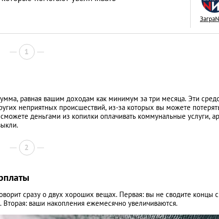
Загра
1
Межкультурные бр
живется иностран
тайскими женами
LIFESTYLE
сумма, равная вашим доходам как минимум за три месяца. Эти сред
других неприятных происшествий, из-за которых вы можете потерят
 сможете деньгами из копилки оплачивать коммунальные услуги, а
выкли.
2
арплаты
оворит сразу о двух хороших вещах. Первая: вы не сводите концы с
. Вторая: ваши накопления ежемесячно увеличиваются.