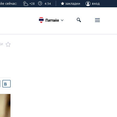
тайе сейчас:
закладки
вход
+28
4:34
Паттайя
КИ