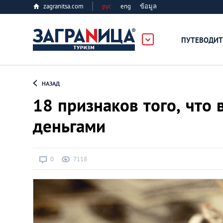
zagranitsa.com
рус
eng
ข้อมูล
ПУТЕВОДИТ
Loading...
НАЗАД
18 признаков того, что
деньгами
Алматы
0
7118
Астана
Афины