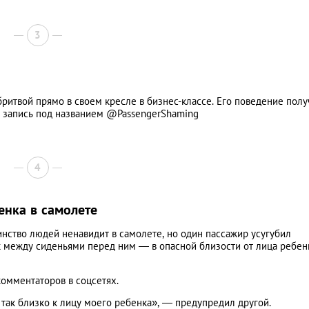
3
ритвой прямо в своем кресле в бизнес-классе. Его поведение пол
ую запись под названием @PassengerShaming
4
енка в самолете
нство людей ненавидит в самолете, но один пассажир усугубил
к между сиденьями перед ним — в опасной близости от лица ребен
комментаторов в соцсетях.
т так близко к лицу моего ребенка», — предупредил другой.