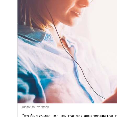
Киев
Лондон
Лос-Анджелес
Москва
Париж
Паттайя
Пхукет
Санкт-Петербург
Фото: shutterstock
Это был сумасшедший год для авиаперелетов, 