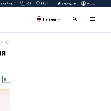
айе сейчас:
закладки
вход
+28
15:14
Паттайя
КИ
мя