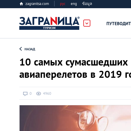
zagranitsa.com
рус
eng
ข้อมูล
ПУТЕВОДИТ
Loading...
НАЗАД
10 самых сумасшедших 
авиаперелетов в 2019 г
Алматы
0
4960
Астана
Афины