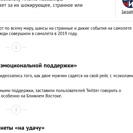
зет за их шокирующее, странное или
Загра
 по всему миру, шансы на странные и дикие события на самолете
ди совершили в самолета в 2019 году.
Межкультурные бр
живется иностран
1
тайскими женами
LIFESTYLE
и эмоциональной поддержки»
деозапись того, как двое мужчин садятся на свой рейс с «соколам
ыми поддержки, заставили пользователей Twitter говорить о
 особенно на Ближнем Востоке.
2
онеты «на удачу»