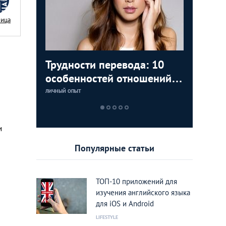
Nица
аки: как
Трудности перевода: 10
Замуж з
5 лучши
Тайланд 
цам с
особенностей отношений с
любви К
которые
лучшие 
тайками
Тайланд
Тайланд
ЛИЧНЫЙ ОПЫТ
LIFESTYLE
LIFESTYLE
LIFESTYLE
и
Популярные статьи
ТОП-10 приложений для
изучения английского языка
для iOS и Android
LIFESTYLE