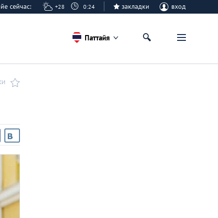
тайе сейчас:
закладки
вход
+28
0:24
Паттайя
КИ