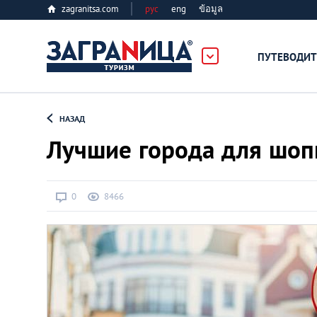
zagranitsa.com
рус
eng
ข้อมูล
ПУТЕВОДИТ
Loading...
НАЗАД
Лучшие города для шоп
0
8466
Алматы
Астана
Афины