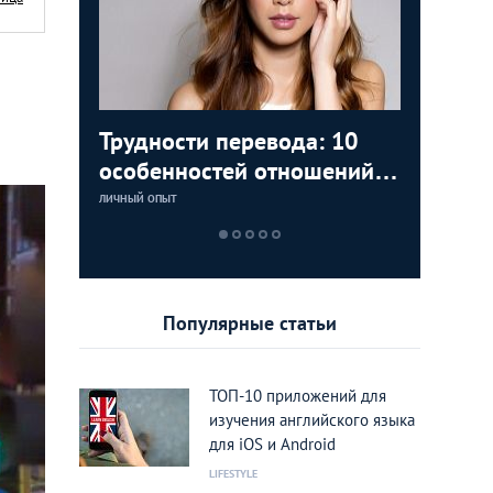
аки: как
Трудности перевода: 10
Замуж з
5 лучши
Тайланд 
цам с
особенностей отношений с
любви К
которые
лучшие 
тайками
Тайланд
Тайланд
ЛИЧНЫЙ ОПЫТ
LIFESTYLE
LIFESTYLE
LIFESTYLE
Популярные статьи
ТОП-10 приложений для
изучения английского языка
для iOS и Android
LIFESTYLE