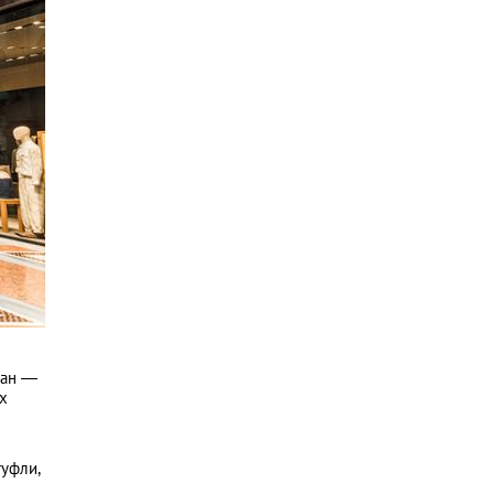
лан —
их
туфли,