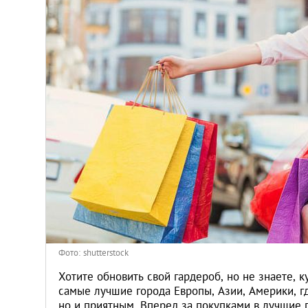
Киев
Лондон
Лос-Анджелес
Москва
Париж
Паттайя
Пхукет
Фото: shutterstock
Санкт-Петербург
Хотите обновить свой гардероб, но не знаете, 
самые лучшие города Европы, Азии, Америки, г
но и приятным. Вперед за покупками в лучшие 