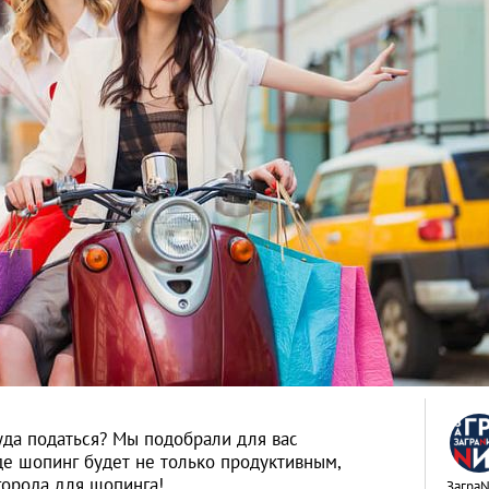
куда податься? Мы подобрали для вас
де шопинг будет не только продуктивным,
города для шопинга!
Загра