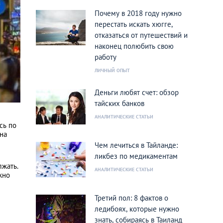
Почему в 2018 году нужно
перестать искать хюгге,
отказаться от путешествий и
наконец полюбить свою
работу
ЛИЧНЫЙ ОПЫТ
Деньги любят счет: обзор
тайских банков
АНАЛИТИЧЕСКИЕ СТАТЬИ
сь по
 на
Чем лечиться в Тайланде:
ликбез по медикаментам
лжать.
АНАЛИТИЧЕСКИЕ СТАТЬИ
жно
Третий пол: 8 фактов о
ледибоях, которые нужно
знать, собираясь в Таиланд