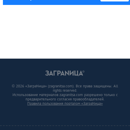
© 2026 «ЗаграNица» (zagranitsa.com). Все права защищены. All
rights reserved.
Использование материалов zagranitsa.com разрешено только с
предварительного согласия правообладателей.
Правила пользования порталом «ЗаграNица»