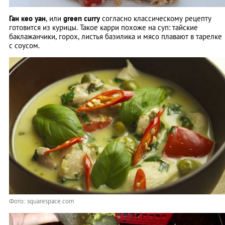
Ган кео уан
, или
green curry
согласно классическому рецепту
готовится из курицы. Такое карри похоже на суп: тайские
баклажанчики, горох, листья базилика и мясо плавают в тарелке
с соусом.
Фото: squarespace.com