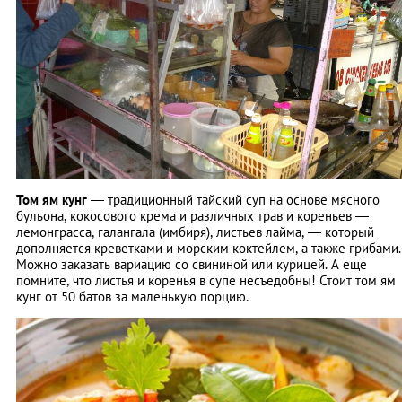
Том ям кунг
― традиционный тайский суп на основе мясного
бульона, кокосового крема и различных трав и кореньев ―
лемонграсса, галангала (имбиря), листьев лайма, ― который
дополняется креветками и морским коктейлем, а также грибами.
Можно заказать вариацию со свининой или курицей. А еще
помните, что листья и коренья в супе несъедобны! Стоит том ям
кунг от 50 батов за маленькую порцию.