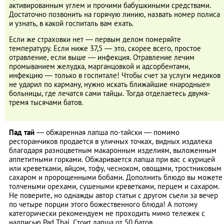
активированным углем и прочими бабушкиными средствами.
Достаточно позвонить на горячую линию, назвать номер полиса
и узнать, в какой госпиталь вам ехать.
Если же страховки нет ― первым делом померяйте
температуру. Если ниже 37,5 ― это, скорее всего, простое
отравление, если выше ― инфекция. Отравление лечим
промыванием желудка, марганцовкой и адсорбентами,
инфекцию ― только в госпитале! Чтобы счет за услуги медиков
не ударил по карману, нужно искать ближайшие «народные»
больницы, где лечатся сами тайцы. Тогда отделаетесь двумя-
тремя тысячами батов.
Пад тай
― обжаренная лапша по-тайски ― помимо
ресторанчиков продается в уличных точках, видных издалека
благодаря разноцветным макаронным изделиям, выложенным
аппетитными горками. Обжаривается лапша при вас с курицей
или креветками, яйцом, тофу, чесноком, овощами, тростниковым
сахаром и пророщенными бобами. Дополнить блюдо вы можете
толчеными орехами, сушеными креветками, перцем и сахаром.
Не поверите, но однажды автор статьи с другом съели за вечер
по четыре порции этого божественного блюда! А потому
категорически рекомендуем не проходить мимо тележек с
надписью Pad Thai. Стоит лапша от 50 батов.