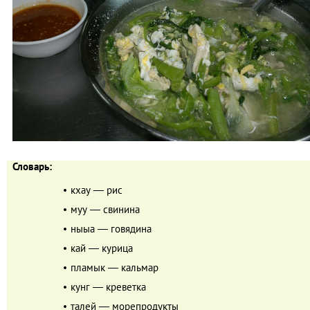
Словарь:
кхау ― рис
муу ― свинина
ныыа ― говядина
кай ― курица
пламык ― кальмар
кунг ― креветка
талей ― морепродукты