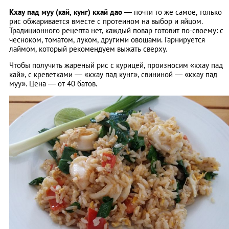
Кхау пад муу (кай, кунг) кхай дао
― почти то же самое, только
рис обжаривается вместе с протеином на выбор и яйцом.
Традиционного рецепта нет, каждый повар готовит по-своему: с
чесноком, томатом, луком, другими овощами. Гарнируется
лаймом, который рекомендуем выжать сверху.
Чтобы получить жареный рис с курицей, произносим «кхау пад
кай», с креветками ― «кхау пад кунг», свининой ― «кхау пад
муу». Цена ― от 40 батов.