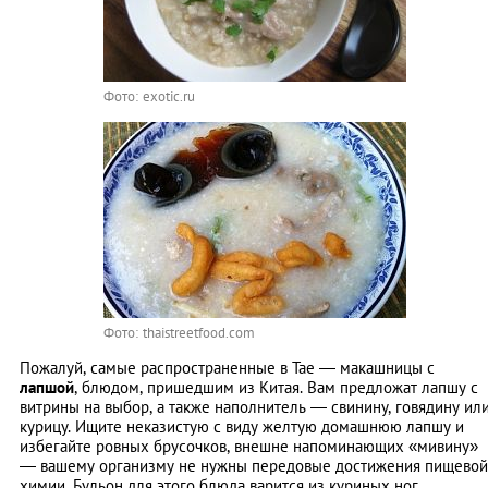
Фото: exotic.ru
Фото: thaistreetfood.com
Пожалуй, самые распространенные в Тае — макашницы с
лапшой
, блюдом, пришедшим из Китая. Вам предложат лапшу с
витрины на выбор, а также наполнитель ― свинину, говядину ил
курицу. Ищите неказистую с виду желтую домашнюю лапшу и
избегайте ровных брусочков, внешне напоминающих «мивину»
― вашему организму не нужны передовые достижения пищевой
химии. Бульон для этого блюда варится из куриных ног.