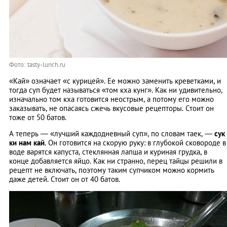
Фото: tasty-lunch.ru
«Кай» означает «с курицей». Ее можно заменить креветками, и
тогда суп будет называться «том кха кунг». Как ни удивительно,
изначально том кха готовится неострым, а потому его можно
заказывать, не опасаясь сжечь вкусовые рецепторы. Стоит он
тоже от 50 батов.
А теперь ― «лучший каждодневный суп», по словам таек, ―
сук
ки нам кай
. Он готовится на скорую руку: в глубокой сковороде в
воде варятся капуста, стеклянная лапша и куриная грудка, в
конце добавляется яйцо. Как ни странно, перец тайцы решили в
рецепт не включать, поэтому таким супчиком можно кормить
даже детей. Стоит он от 40 батов.