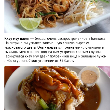
Кхау муу даенг
― блюдо, очень распространенное в Бангкоке.
На витрине вы увидите запеченную свиную вырезку
красноватого цвета. Она нарезается тоненькими ломтиками и
выкладывается на рис под густым устрично-соевым соусом.
Гарнируется кхау муу даенг половинкой яйца и зеленым луком
либо огурцом. Стоит угощение от 35 батов.