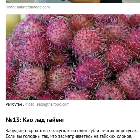
Фото:
eatingthaifood.com
Рамбутан .
Фото:
eatingthaifood.com
№13: Као лад гайенг
Забудьте о крохотных закусках на один зуб и легких перекусах.
Если вы голодны так, что засматриваетесь на тайских слонов,