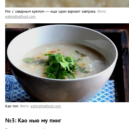
Рис с заварным кремом — еще один вариант завтрака.
Фото:
eatingthaifood.com
Као том.
Фото:
eatingthaifood.com
№3: Као нью му пинг