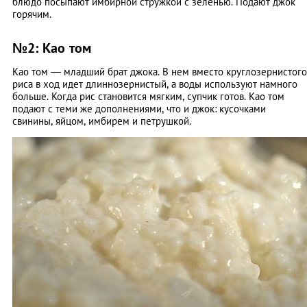
блюдо посыпают имбирной стружкой с зеленью. Подают джок
горячим.
№2: Као том
Као том — младший брат джока. В нем вместо круглозернистого
риса в ход идет длиннозернистый, а воды используют намного
больше. Когда рис становится мягким, супчик готов. Као том
подают с теми же дополнениями, что и джок: кусочками
свинины, яйцом, имбирем и петрушкой.