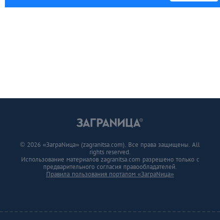
© 2026 «ЗаграNица» (zagranitsa.com). Все права защищены. All
rights reserved.
Использование материалов zagranitsa.com разрешено только с
предварительного согласия правообладателей.
Правила пользования порталом «ЗаграNица»