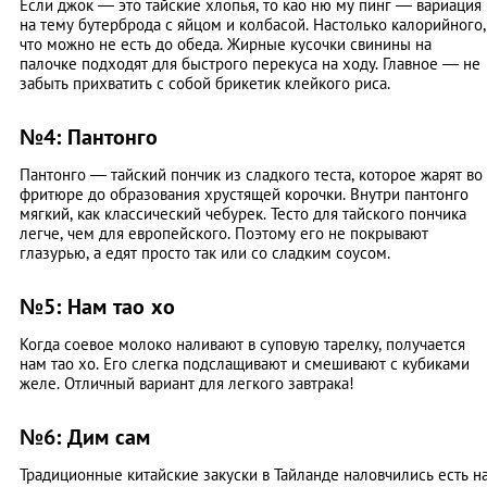
Если джок — это тайские хлопья, то као ню му пинг — вариация
на тему бутерброда с яйцом и колбасой. Настолько калорийного,
что можно не есть до обеда. Жирные кусочки свинины на
палочке подходят для быстрого перекуса на ходу. Главное — не
забыть прихватить с собой брикетик клейкого риса.
№4: Пантонго
Пантонго — тайский пончик из сладкого теста, которое жарят во
фритюре до образования хрустящей корочки. Внутри пантонго
мягкий, как классический чебурек. Тесто для тайского пончика
легче, чем для европейского. Поэтому его не покрывают
глазурью, а едят просто так или со сладким соусом.
№5: Нам тао хо
Когда соевое молоко наливают в суповую тарелку, получается
нам тао хо. Его слегка подслащивают и смешивают с кубиками
желе. Отличный вариант для легкого завтрака!
№6: Дим сам
Традиционные китайские закуски в Тайланде наловчились есть н