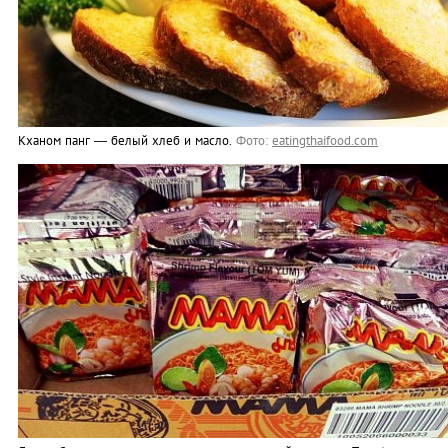
Кханом панг — белый хлеб и масло.
Фото:
eatingthaifood.com