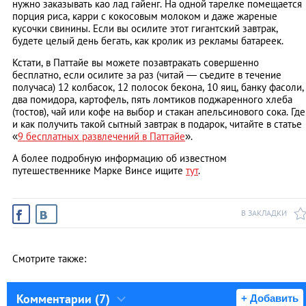
нужно заказывать као лад гайенг. На одной тарелке помещается
порция риса, карри с кокосовым молоком и даже жареные
кусочки свинины. Если вы осилите этот гигантский завтрак,
будете целый день бегать, как кролик из рекламы батареек.
Кстати, в Паттайе вы можете позавтракать совершенно
бесплатно, если осилите за раз (читай — съедите в течение
получаса) 12 колбасок, 12 полосок бекона, 10 яиц, банку фасоли,
два помидора, картофель, пять ломтиков поджаренного хлеба
(тостов), чай или кофе на выбор и стакан апельсинового сока. Где
и как получить такой сытный завтрак в подарок, читайте в статье
«
9 бесплатных развлечений в Паттайе
».
А более подробную информацию об известном
путешественнике Марке Винсе ищите
тут
.
В ЗАКЛАДКИ
Смотрите также:
Комментарии (7)
+ Добавить