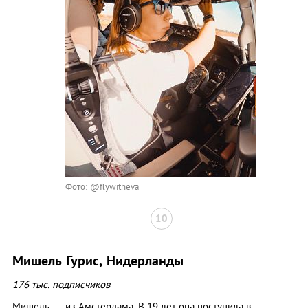
Фото: @flywitheva
10
Мишель Гурис, Нидерланды
176 тыс. подписчиков
Мишель — из Амстердама. В 19 лет она поступила в