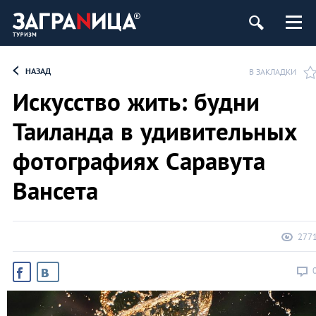
НАЗАД
В ЗАКЛАДКИ
Искусство жить: будни
Таиланда в удивительных
фотографиях Саравута
Вансета
277