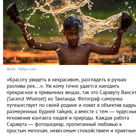
Фото: 500px.com
«Красоту увидеть в некрасивом, разглядеть в ручьях
разливы рек…». Уж кому точно удается находить
прекрасное в привычных вещах, так это Саравуту Вансе
(Saravut Whanset) из Таиланда. Фотограф-самоучка
путешествует по своей родине и ловит в объектив кадр
размеренных будней тайцев, а вместе с тем — чудесны
мгновения контакта людей и природы. Каждая работа
Саравута — фотошедевр, пропитанный любовью к
простым мелочам, невесомым спокойствием и приятны