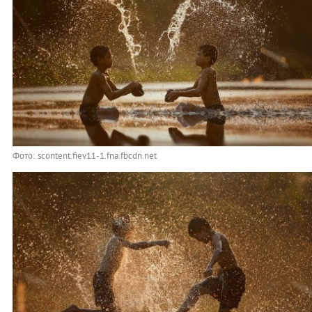
Фото: scontent.fiev11-1.fna.fbcdn.net