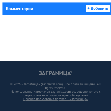
Комментарии
+ Добавить
© 2026 «ЗаграNица» (zagranitsa.com). Все права защищены. All
rights reserved.
Использование материалов zagranitsa.com разрешено только с
предварительного согласия правообладателей.
Правила пользования порталом «ЗаграNица»